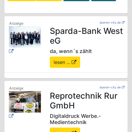
dueren-city.de
Sparda-Bank West
eG
da, wenn´s zählt
lesen ...
dueren-city.de
Reprotechnik Rur
GmbH
Digitaldruck Werbe.-
Medientechnik