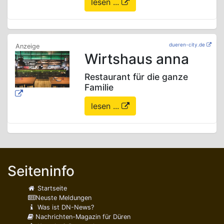
lesen ...
dueren-city.de
Wirtshaus anna
Restaurant für die ganze
Familie
lesen ...
Seiteninfo
Startseite
Neuste Meldungen
Was ist DN-News?
Nachrichten-Magazin für Düren