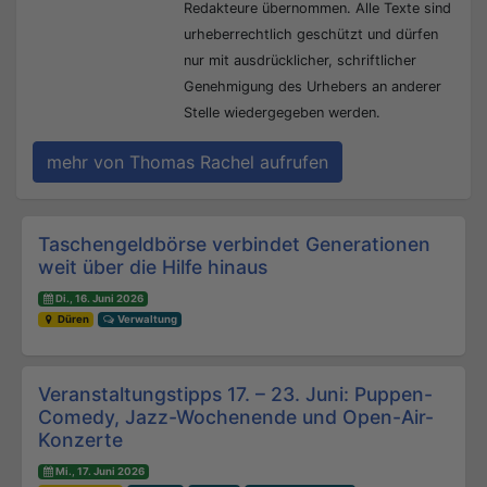
Redakteure übernommen. Alle Texte sind
urheberrechtlich geschützt und dürfen
nur mit ausdrücklicher, schriftlicher
Genehmigung des Urhebers an anderer
Stelle wiedergegeben werden.
mehr von Thomas Rachel aufrufen
Beitrags-Navigation
Taschengeldbörse verbindet Generationen
weit über die Hilfe hinaus
Di., 16. Juni 2026
Düren
Verwaltung
Veranstaltungstipps 17. – 23. Juni: Puppen-
Comedy, Jazz-Wochenende und Open-Air-
Konzerte
Mi., 17. Juni 2026