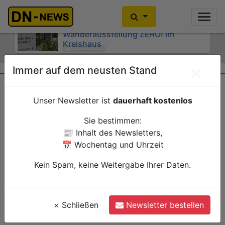
Kein Alkoholkonsum in der
Schwangerschaft: Interaktive
Wanderausstellung ZERO! im
Previous
Ne
Kreishaus
gestern 15:00
×
Immer auf dem neusten Stand
Düren
Verwaltung
Unser Newsletter ist
dauerhaft kostenlos
Sie bestimmen:
📰 Inhalt des Newsletters,
📅 Wochentag und Uhrzeit
Kein Spam, keine Weitergabe Ihrer Daten.
×
Schließen
Newsletter bestellen