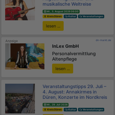
musikalische Weltreise
Mi., 5. August 2026 06:00
Kreis Düren
Kultur
Veranstaltungen
lesen ...
dn-markt.de
InLex GmbH
Personalvermittlung
Altenpflege
lesen ...
Veranstaltungstipps 29. Juli –
4. August: Annakirmes in
Düren, Konzerte im Nordkreis
Mi., 29. Juli 2026
Kreis Düren
Kultur
Veranstaltungen