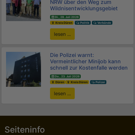
NRW über den Weg zum
Wildnisentwicklungsgebiet
Di., 28. Juli 2026
Kreis Düren
Politik
Verbände
lesen ...
Die Polizei warnt:
Vermeintlicher Minijob kann
schnell zur Kostenfalle werden
Do., 23. Juli 2026
Düren
Kreis Düren
Polizei
lesen ...
Seiteninfo