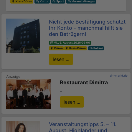
Kreis Düren
Kultur
Sport
Veranstaltungen
Nicht jede Bestätigung schützt
Ihr Konto - manchmal hilft sie
den Betrügern!
Mi., 5. August 2026 09:00
Düren
Kreis Düren
Polizei
lesen ...
dn-markt.de
Restaurant Dimitra
-
lesen ...
Veranstaltungstipps 5. – 11.
August: Highlander und