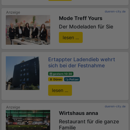
dueren-city.de
Mode Treff Yours
Der Modeladen für Sie
lesen ...
Ertappter Ladendieb wehrt
sich bei der Festnahme
gestern 10:30
Düren
Polizei
lesen ...
dueren-city.de
Wirtshaus anna
Restaurant für die ganze
Familie