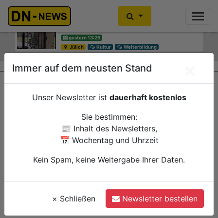
Diskussionen um Villa Buth:
Einbrecher im Kleiderschrank
Erinnerungsort oder Abriss?
gefunden
Previous
Ne
gestern 13:26
gestern 10:30
Jülich
Düren
Kultur
Polizei
Weiterbildung
×
Immer auf dem neusten Stand
Unser Newsletter ist
dauerhaft kostenlos
Sie bestimmen:
📰 Inhalt des Newsletters,
📅 Wochentag und Uhrzeit
Kein Spam, keine Weitergabe Ihrer Daten.
×
Schließen
Newsletter bestellen