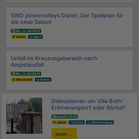
Beitrags-Navigation
SWD powervolleys Düren: Der Spielplan für
die neue Saison
Mo., 3. Juli 2023
Düren
Sport
Unfall im Kreuzungsbereich nach
Ampelausfall
Mo., 3. Juli 2023
Merzenich
Polizei
Diskussionen um Villa Buth:
Erinnerungsort oder Abriss?
gestern 13:26
Jülich
Kultur
Weiterbildung
lesen ...