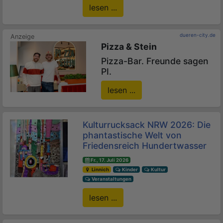
lesen ...
dueren-city.de
Pizza & Stein
Pizza-Bar. Freunde sagen
PI.
lesen ...
Kulturrucksack NRW 2026: Die
phantastische Welt von
Friedensreich Hundertwasser
Fr., 17. Juli 2026
Linnich
Kinder
Kultur
Veranstaltungen
lesen ...