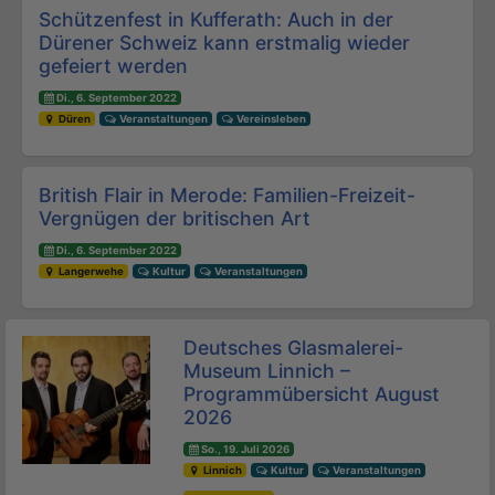
Beitrags-Navigation
Schützenfest in Kufferath: Auch in der
Dürener Schweiz kann erstmalig wieder
gefeiert werden
Di., 6. September 2022
Düren
Veranstaltungen
Vereinsleben
British Flair in Merode: Familien-Freizeit-
Vergnügen der britischen Art
Di., 6. September 2022
Langerwehe
Kultur
Veranstaltungen
Deutsches Glasmalerei-
Museum Linnich –
Programmübersicht August
2026
So., 19. Juli 2026
Linnich
Kultur
Veranstaltungen