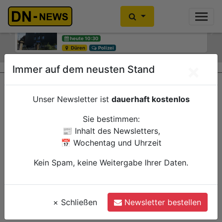
Einbrecher im Kleiderschrank
gefunden
Previous
Ne
heute 10:30
Düren
Polizei
×
Immer auf dem neusten Stand
Unser Newsletter ist
dauerhaft kostenlos
Sie bestimmen:
📰 Inhalt des Newsletters,
📅 Wochentag und Uhrzeit
Kein Spam, keine Weitergabe Ihrer Daten.
×
Schließen
Newsletter bestellen