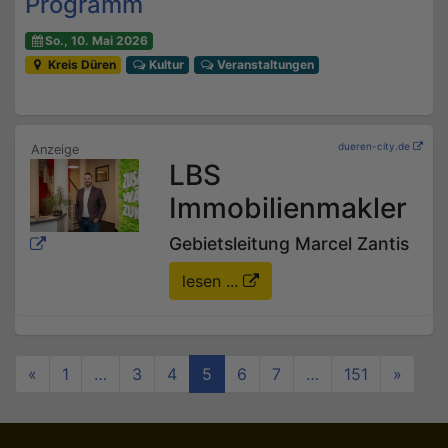
Programm
So., 10. Mai 2026
Kreis Düren
Kultur
Veranstaltungen
dueren-city.de
LBS
Immobilienmakler
Gebietsleitung Marcel Zantis
lesen ...
«
1
…
3
4
5
6
7
…
151
»