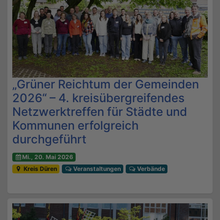
„Grüner Reichtum der Gemeinden
2026“ – 4. kreisübergreifendes
Netzwerktreffen für Städte und
Kommunen erfolgreich
durchgeführt
Mi., 20. Mai 2026
Kreis Düren
Veranstaltungen
Verbände