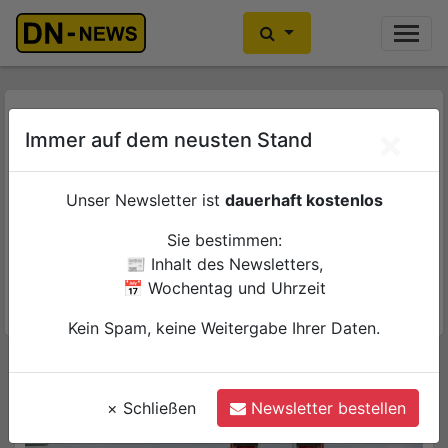
Ihre Anzeige hier?
Jetzt informieren
Veranstaltungen
×
Immer auf dem neusten Stand
Sport, Karneval, Konzerte, Theater, Comedy,
Lesungen, Führungen und viel mehr werden bei den
Unser Newsletter ist
dauerhaft kostenlos
zahlreichen Veranstaltungen im Kreis Düren geboten.
Sie bestimmen:
Hier sehen Sie Berichte zu verschiedenen Events.
📰 Inhalt des Newsletters,
Jeden Mittwoch präsentieren wir Ihnen auch unsere
📅 Wochentag und Uhrzeit
Veranstaltungstipps.
Kein Spam, keine Weitergabe Ihrer Daten.
×
Schließen
Newsletter bestellen