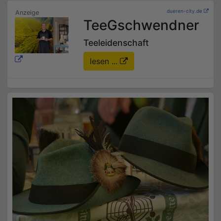
dueren-city.de
TeeGschwendner
Teeleidenschaft
lesen ...