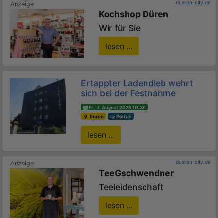
dueren-city.de
Kochshop Düren
Wir für Sie
lesen ...
Ertappter Ladendieb wehrt
sich bei der Festnahme
Fr., 7. August 2026 10:30
Düren
Polizei
lesen ...
dueren-city.de
TeeGschwendner
Teeleidenschaft
lesen ...