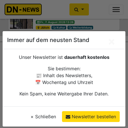
Diskussionen um Villa Buth:
Einbrecher im Kleiderschrank
Erinnerungsort oder Abriss?
gefunden
Previous
Ne
Fr., 7. August 2026 13:26
Fr., 7. August 2026 10:30
Jülich
Düren
Kultur
Polizei
Weiterbildung
×
Immer auf dem neusten Stand
Unser Newsletter ist
dauerhaft kostenlos
Sie bestimmen:
📰 Inhalt des Newsletters,
📅 Wochentag und Uhrzeit
Kein Spam, keine Weitergabe Ihrer Daten.
×
Schließen
Newsletter bestellen