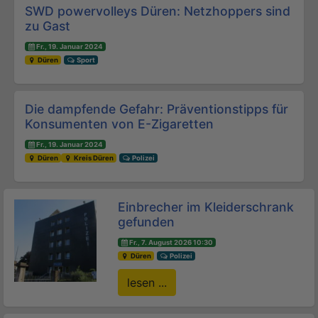
Beitrags-Navigation
SWD powervolleys Düren: Netzhoppers sind
zu Gast
Fr., 19. Januar 2024
Düren
Sport
Die dampfende Gefahr: Präventionstipps für
Konsumenten von E-Zigaretten
Fr., 19. Januar 2024
Düren
Kreis Düren
Polizei
Einbrecher im Kleiderschrank
gefunden
Fr., 7. August 2026 10:30
Düren
Polizei
lesen ...