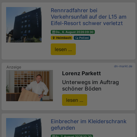
Rennradfahrer bei
Verkehrsunfall auf der L15 am
Eifel-Resort schwer verletzt
Do., 6. August 2026 09:30
Heimbach
Polizei
lesen ...
dn-markt.de
Lorenz Parkett
Unterwegs im Auftrag
schöner Böden
lesen ...
Einbrecher im Kleiderschrank
gefunden
Fr., 7. August 2026 10:30