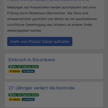
Meldungen von Pressestellen werden automatisiert und ohne
Prüfung durch Redakteure übernommen. Alle Texte sind
urheberrechtlich geschützt und dürfen nur mit ausdrücklicher,
schriftlicher Genehmigung des Urhebers an anderer Stelle
wiedergegeben werden.
mehr von Polizei Düren aufrufen
Beitrags-Navigation
Einbruch in Büroräume
Mo., 24. Februar 2025
Düren
Polizei
27-Jähriger verliert die Kontrolle
Mo., 24. Februar 2025
Jülich
Polizei