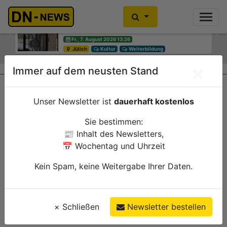
Diskussionen um Villa Buth:
Einbrecher im Kleiderschrank
Erinnerungsort oder Abriss?
gefunden
Previous
Ne
Fr., 7. August 2026 13:26
Fr., 7. August 2026 10:30
Jülich
Düren
Kultur
Polizei
Weiterbildung
×
Immer auf dem neusten Stand
Unser Newsletter ist
dauerhaft kostenlos
Sie bestimmen:
📰 Inhalt des Newsletters,
📅 Wochentag und Uhrzeit
Kein Spam, keine Weitergabe Ihrer Daten.
×
Schließen
Newsletter bestellen