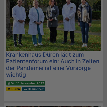
Krankenhaus Düren lädt zum
Patientenforum ein: Auch in Zeiten
der Pandemie ist eine Vorsorge
wichtig
Di., 15. November 2022
Düren
Gesundheit