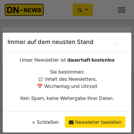
Ihre Anzeige hier?
Jetzt informieren
Tag:
15. November
×
Immer auf dem neusten Stand
2022
Unser Newsletter ist
dauerhaft kostenlos
Sie bestimmen:
Einbrüche in Düren und
📰 Inhalt des Newsletters,
Aldenhoven
📅 Wochentag und Uhrzeit
Di., 15. November 2022
Kein Spam, keine Weitergabe Ihrer Daten.
Aldenhoven
Düren
Polizei
×
Schließen
Newsletter bestellen