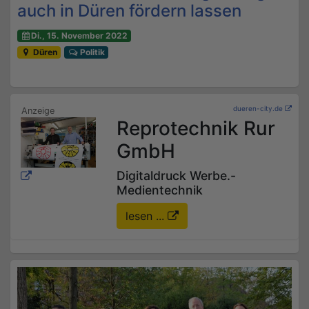
auch in Düren fördern lassen
Di., 15. November 2022
Düren
Politik
dueren-city.de
Reprotechnik Rur
GmbH
Digitaldruck Werbe.-
Medientechnik
lesen ...