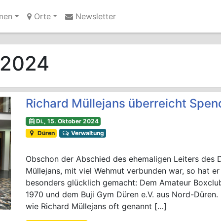
men
Orte
Newsletter
Ihre Anzeige hier?
Jetzt informieren
 2024
Richard Müllejans überreicht Spen
Di., 15. Oktober 2024
Düren
Verwaltung
Obschon der Abschied des ehemaligen Leiters des D
Müllejans, mit viel Wehmut verbunden war, so hat e
besonders glücklich gemacht: Dem Amateur Boxclub
1970 und dem Buji Gym Düren e.V. aus Nord-Düren. B
wie Richard Müllejans oft genannt […]