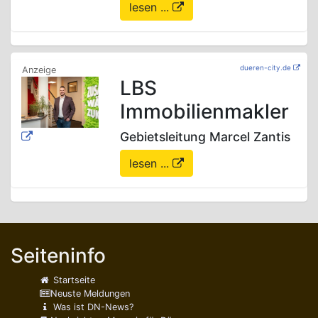
lesen ...
dueren-city.de
LBS
Immobilienmakler
Gebietsleitung Marcel Zantis
lesen ...
Seiteninfo
Startseite
Neuste Meldungen
Was ist DN-News?