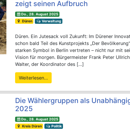
zeigt seinen Aufbruch
Do., 28. August 2025
Düren
Verwaltung
Düren. Ein Jutesack voll Zukunft: Im Dürener Innov
schon bald Teil des Kunstprojekts „Der Bevölkerung“
starken Symbol in Berlin vertreten – nicht nur mit s
Vision für morgen. Bürgermeister Frank Peter Ullri
Walter, der Koordinator des […]
Weiterlesen…
Die Wählergruppen als Unabhängi
2025
Do., 28. August 2025
Kreis Düren
Politik