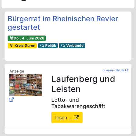
Bürgerrat im Rheinischen Revier
gestartet
Do., 4. Juni 2026
Kreis Düren
Politik
Verbände
dueren-city.de
Laufenberg und
Leisten
Lotto- und
Tabakwarengeschäft
lesen ...