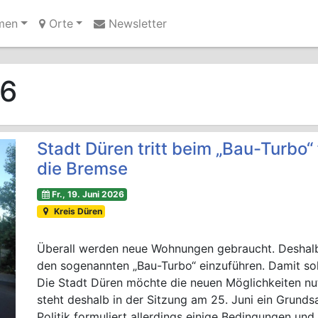
men
Orte
Newsletter
Ihre Anzeige hier?
Jetzt informieren
26
Stadt Düren tritt beim „Bau-Turbo
die Bremse
Fr., 19. Juni 2026
Kreis Düren
Überall werden neue Wohnungen gebraucht. Deshalb
den sogenannten „Bau-Turbo“ einzuführen. Damit so
Die Stadt Düren möchte die neuen Möglichkeiten nu
steht deshalb in der Sitzung am 25. Juni ein Grund
Politik formuliert allerdings einige Bedingungen un