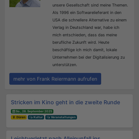
unsere Gesellschaft sind meine Themen.
Als 1996 ein Softwarelieferant in den
USA die schnellere Alternative zu einem
Verlag in Deutschland war, habe ich
mich entschieden, dass das meine
berufliche Zukunft wird. Heute
beschäftige ich mich damit, lokale
Unternehmen bei der Digitalisierung zu
unterstützen.
mehr von Frank Reiermann aufrufen
Beitrags-Navigation
Stricken im Kino geht in die zweite Runde
So., 28. September 2025
Düren
Kultur
Veranstaltungen
Leichtverletzt nach Alleinunfall ins