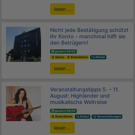
lesen ...
Nicht jede Bestätigung schützt
Ihr Konto - manchmal hilft sie
den Betrügern!
gestern 09:00
Düren
Kreis Düren
Polizei
lesen ...
Veranstaltungstipps 5. – 11.
August: Highlander und
musikalische Weltreise
gestern 06:00
Kreis Düren
Kultur
Veranstaltungen
lesen ...