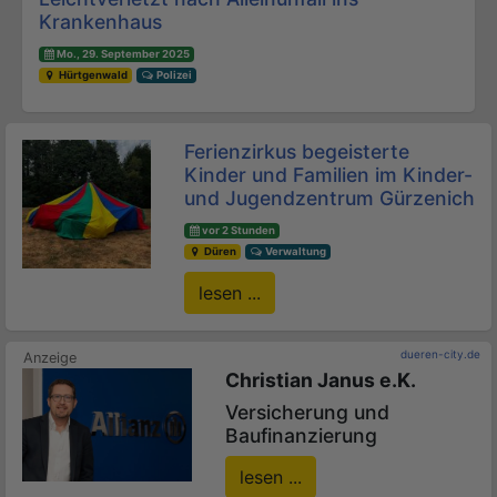
Krankenhaus
Mo., 29. September 2025
Hürtgenwald
Polizei
Ferienzirkus begeisterte
Kinder und Familien im Kinder-
und Jugendzentrum Gürzenich
vor 2 Stunden
Düren
Verwaltung
lesen ...
dueren-city.de
Christian Janus e.K.
Versicherung und
Baufinanzierung
lesen ...