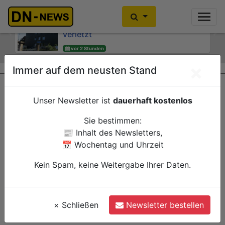
Rennradfahrer bei Verkehrsunfall auf
Zwei Verletzte nach Hausbrand am
der L15 am Eifel-Resort schwer
"Wibbelrusch"
verletzt
Previous
Ne
vor 2 Stunden
vor 2 Stunden
Düren
Polizei
Heimbach
Polizei
×
Immer auf dem neusten Stand
Unser Newsletter ist
dauerhaft kostenlos
Sie bestimmen:
📰 Inhalt des Newsletters,
📅 Wochentag und Uhrzeit
Kein Spam, keine Weitergabe Ihrer Daten.
×
Schließen
Newsletter bestellen