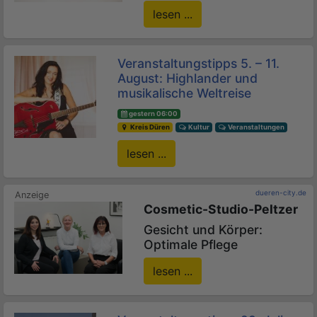
lesen ...
Veranstaltungstipps 5. – 11.
August: Highlander und
musikalische Weltreise
gestern 06:00
Kreis Düren
Kultur
Veranstaltungen
lesen ...
dueren-city.de
Cosmetic-Studio-Peltzer
Gesicht und Körper:
Optimale Pflege
lesen ...