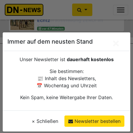
Kein Alkoholkonsum in der
Schwangerschaft: Interaktive
Wanderausstellung ZERO! im
Previous
Ne
Kreishaus
vor 61 Minuten
×
Immer auf dem neusten Stand
Düren
Verwaltung
Unser Newsletter ist
dauerhaft kostenlos
Sie bestimmen:
📰 Inhalt des Newsletters,
📅 Wochentag und Uhrzeit
Kein Spam, keine Weitergabe Ihrer Daten.
×
Schließen
Newsletter bestellen