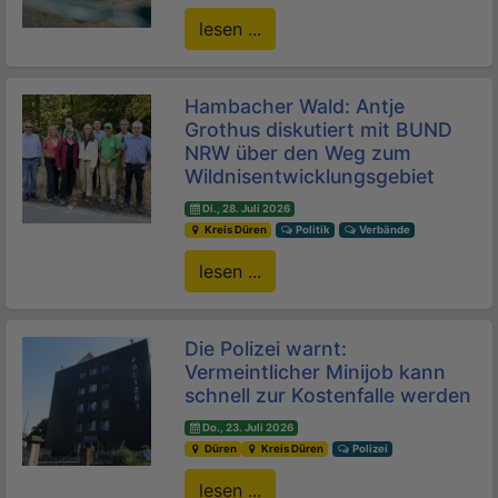
lesen ...
Hambacher Wald: Antje
Grothus diskutiert mit BUND
NRW über den Weg zum
Wildnisentwicklungsgebiet
Di., 28. Juli 2026
Kreis Düren
Politik
Verbände
lesen ...
Die Polizei warnt:
Vermeintlicher Minijob kann
schnell zur Kostenfalle werden
Do., 23. Juli 2026
Düren
Kreis Düren
Polizei
lesen ...