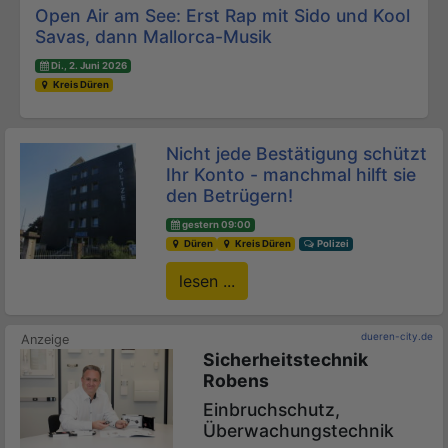
Open Air am See: Erst Rap mit Sido und Kool
Savas, dann Mallorca-Musik
Di., 2. Juni 2026
Kreis Düren
Nicht jede Bestätigung schützt
Ihr Konto - manchmal hilft sie
den Betrügern!
gestern 09:00
Düren
Kreis Düren
Polizei
lesen ...
dueren-city.de
Sicherheitstechnik
Robens
Einbruchschutz,
Überwachungstechnik