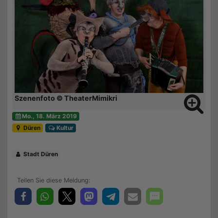
Szenenfoto © TheaterMimikri
Mo., 18. März 2019
Düren
Kultur
Stadt Düren