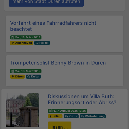
mehr von Stadt Düren aufrufen
Beitrags-Navigation
Vorfahrt eines Fahrradfahrers nicht
beachtet
Mo., 18. März 2019
Aldenhoven
Polizei
Trompetensolist Benny Brown in Düren
Mo., 18. März 2019
Düren
Kultur
Diskussionen um Villa Buth:
Erinnerungsort oder Abriss?
Fr., 7. August 2026 13:26
Jülich
Kultur
Weiterbildung
lesen ...