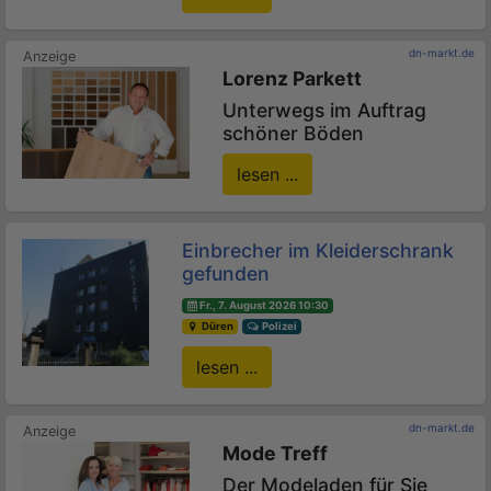
dn-markt.de
Lorenz Parkett
Unterwegs im Auftrag
schöner Böden
lesen ...
Einbrecher im Kleiderschrank
gefunden
Fr., 7. August 2026 10:30
Düren
Polizei
lesen ...
dn-markt.de
Mode Treff
Der Modeladen für Sie