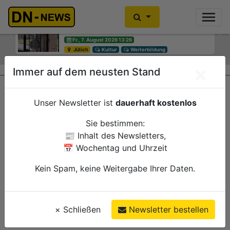
Diskussionen um Villa Buth:
Einbrecher im Kleiderschrank
Erinnerungsort oder Abriss?
gefunden
Previous
Ne
Fr., 7. August 2026 13:26
Fr., 7. August 2026 10:30
Jülich
Düren
Kultur
Polizei
Weiterbildung
×
Immer auf dem neusten Stand
Unser Newsletter ist
dauerhaft kostenlos
Sie bestimmen:
📰 Inhalt des Newsletters,
📅 Wochentag und Uhrzeit
Kein Spam, keine Weitergabe Ihrer Daten.
×
Schließen
Newsletter bestellen