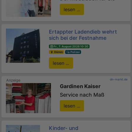
lesen ...
Ertappter Ladendieb wehrt
sich bei der Festnahme
Fr., 7. August 2026 10:30
Düren
Polizei
lesen ...
dn-markt.de
Gardinen Kaiser
Service nach Maß
lesen ...
Kinder- und