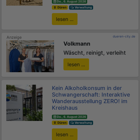
Do., 6. August 2026
Düren
Verwaltung
lesen ...
dueren-city.de
Volkmann
Wäscht, reinigt, verleiht
lesen ...
Kein Alkoholkonsum in der
Schwangerschaft: Interaktive
Wanderausstellung ZERO! im
Kreishaus
Do., 6. August 2026
Düren
Verwaltung
lesen ...