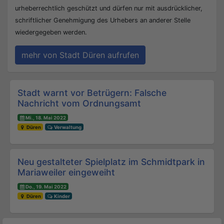
urheberrechtlich geschützt und dürfen nur mit ausdrücklicher,
schriftlicher Genehmigung des Urhebers an anderer Stelle
wiedergegeben werden.
mehr von Stadt Düren aufrufen
Beitrags-Navigation
Stadt warnt vor Betrügern: Falsche
Nachricht vom Ordnungsamt
Mi., 18. Mai 2022
Düren
Verwaltung
Neu gestalteter Spielplatz im Schmidtpark in
Mariaweiler eingeweiht
Do., 19. Mai 2022
Düren
Kinder