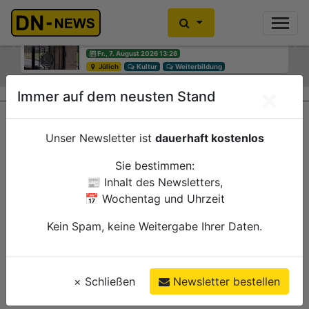
Diskussionen um Villa Buth:
Einbrecher im Kleiderschrank
Erinnerungsort oder Abriss?
gefunden
Previous
Ne
Fr., 7. August 2026 13:26
Fr., 7. August 2026
Jülich
Düren
Kultur
Polizei
Weiterbildung
×
Immer auf dem neusten Stand
Unser Newsletter ist
dauerhaft kostenlos
Sie bestimmen:
📰 Inhalt des Newsletters,
📅 Wochentag und Uhrzeit
Kein Spam, keine Weitergabe Ihrer Daten.
×
Schließen
Newsletter bestellen