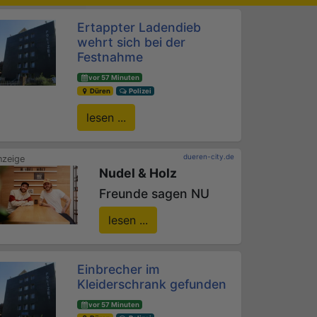
Ertappter Ladendieb
wehrt sich bei der
Festnahme
vor 57 Minuten
Düren
Polizei
lesen ...
dueren-city.de
Nudel & Holz
Freunde sagen NU
lesen ...
Einbrecher im
Kleiderschrank gefunden
vor 57 Minuten