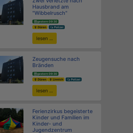
Zwei Verletzte nach
Hausbrand am
"Wibbelrusch"
gestern 09:30
Düren
Polizei
lesen ...
Zeugensuche nach
Bränden
gestern 09:30
Düren
Linnich
Polizei
lesen ...
Ferienzirkus begeisterte
Kinder und Familien im
Kinder- und
Jugendzentrum