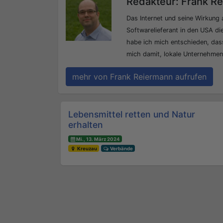
Redakteur: Frank R
Das Internet und seine Wirkung 
Softwarelieferant in den USA die
habe ich mich entschieden, dass
mich damit, lokale Unternehmen b
mehr von Frank Reiermann aufrufen
Beitrags-Navigation
Lebensmittel retten und Natur
erhalten
Mi., 13. März 2024
Kreuzau
Verbände