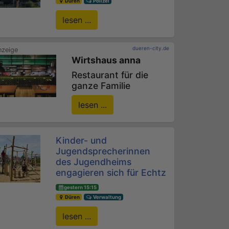
Düren
Polizei
lesen ...
dueren-city.de
Wirtshaus anna
Restaurant für die
ganze Familie
lesen ...
Kinder- und
Jugendsprecherinnen
des Jugendheims
engagieren sich für Echtz
gestern 15:15
Düren
Verwaltung
lesen ...