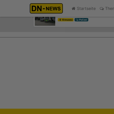
Während der Fahrt in Brand 
Startseite
The
vor 57 Minuten
Previous
Kreuzau
Polizei