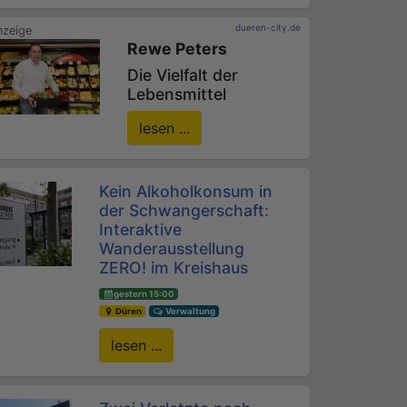
dueren-city.de
Rewe Peters
Die Vielfalt der
Lebensmittel
lesen ...
Kein Alkoholkonsum in
der Schwangerschaft:
Interaktive
Wanderausstellung
ZERO! im Kreishaus
gestern 15:00
Düren
Verwaltung
lesen ...