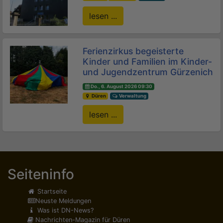
lesen ...
Ferienzirkus begeisterte
Kinder und Familien im Kinder-
und Jugendzentrum Gürzenich
Do., 6. August 2026 09:30
Düren
Verwaltung
lesen ...
Seiteninfo
Startseite
Neuste Meldungen
Was ist DN-News?
Nachrichten-Magazin für Düren