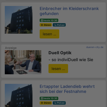
Einbrecher im Kleiderschrank
gefunden
heute 10:30
Düren
Polizei
lesen ...
dueren-city.de
Duell Optik
- so indiviDuell wie Sie
lesen ...
Ertappter Ladendieb wehrt
sich bei der Festnahme
heute 10:30
Düren
Polizei