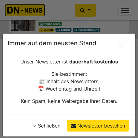
Diskussionen um Villa Buth:
Einbrecher im Kleiderschrank
Erinnerungsort oder Abriss?
gefunden
Previous
Ne
heute 13:26
heute 10:30
Jülich
Düren
Kultur
Polizei
Weiterbildung
×
Immer auf dem neusten Stand
Unser Newsletter ist
dauerhaft kostenlos
Sie bestimmen:
📰 Inhalt des Newsletters,
📅 Wochentag und Uhrzeit
Kein Spam, keine Weitergabe Ihrer Daten.
×
Schließen
Newsletter bestellen