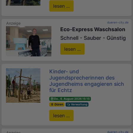
lesen ...
dueren-city.de
Eco-Express Waschsalon
Schnell - Sauber - Günstig
lesen ...
Kinder- und
Jugendsprecherinnen des
Jugendheims engagieren sich
für Echtz
Do., 6. August 2026 15:15
Düren
Verwaltung
lesen ...
dueren-city.de