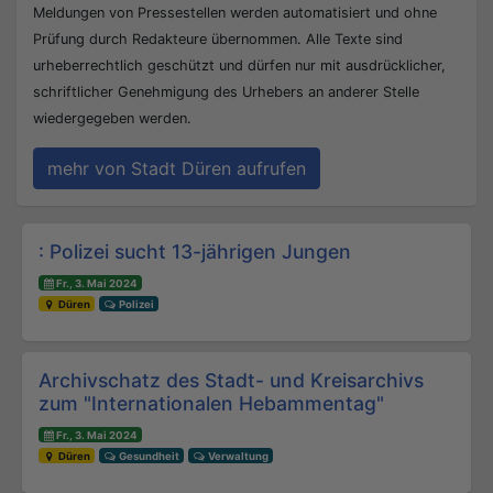
Meldungen von Pressestellen werden automatisiert und ohne
Prüfung durch Redakteure übernommen. Alle Texte sind
urheberrechtlich geschützt und dürfen nur mit ausdrücklicher,
schriftlicher Genehmigung des Urhebers an anderer Stelle
wiedergegeben werden.
mehr von Stadt Düren aufrufen
Beitrags-Navigation
: Polizei sucht 13-jährigen Jungen
Fr., 3. Mai 2024
Düren
Polizei
Archivschatz des Stadt- und Kreisarchivs
zum "Internationalen Hebammentag"
Fr., 3. Mai 2024
Düren
Gesundheit
Verwaltung