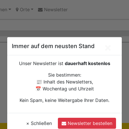
innen des Jugendheims engagieren sich für Echtz
men
Orte
Newsletter
×
Immer auf dem neusten Stand
Unser Newsletter ist
dauerhaft kostenlos
Sie bestimmen:
📰 Inhalt des Newsletters,
📅 Wochentag und Uhrzeit
Kein Spam, keine Weitergabe Ihrer Daten.
×
Schließen
Newsletter bestellen
Ihre Anzeige hier?
Jetzt informieren