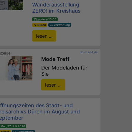
Wanderausstellung
ZERO! im Kreishaus
gestern 15:00
Düren
Verwaltung
lesen ...
dn-markt.de
Mode Treff
Der Modeladen für
Sie
lesen ...
ffnungszeiten des Stadt- und
reisarchivs Düren im August und
eptember
Mo., 27. Juli 2026
Düren
Verwaltung