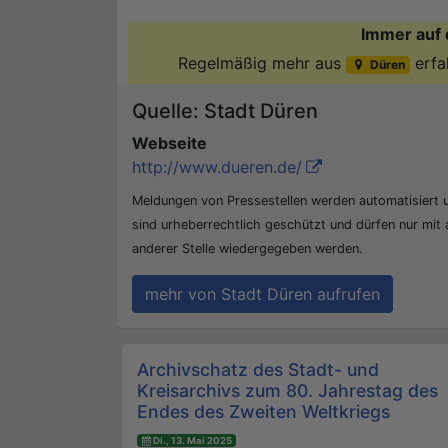
Immer auf 
Regelmäßig mehr aus
erfa
Düren
Quelle: Stadt Düren
Webseite
http://www.dueren.de/
Meldungen von Pressestellen werden automatisiert
sind urheberrechtlich geschützt und dürfen nur mit
anderer Stelle wiedergegeben werden.
mehr von Stadt Düren aufrufen
Beitrags-Navigation
Archivschatz des Stadt- und
Kreisarchivs zum 80. Jahrestag des
Endes des Zweiten Weltkriegs
Di., 13. Mai 2025