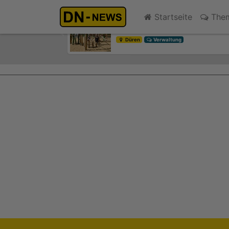
Kinder- und Jugendsprecher
Startseite
The
gestern 15:15
Previous
Düren
Verwaltung