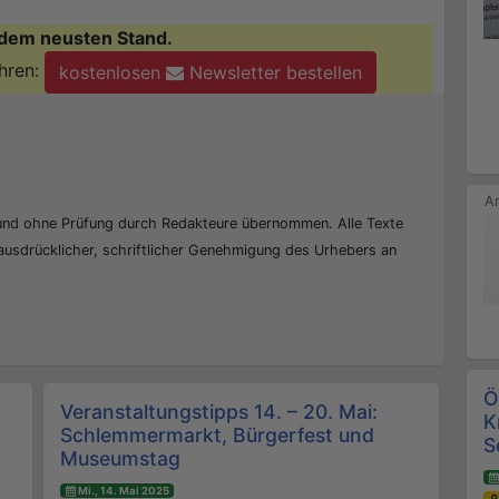
dem neusten Stand.
hren:
kostenlosen
Newsletter bestellen
 und ohne Prüfung durch Redakteure übernommen. Alle Texte
 ausdrücklicher, schriftlicher Genehmigung des Urhebers an
Ö
Veranstaltungstipps 14. – 20. Mai:
K
Schlemmermarkt, Bürgerfest und
S
Museumstag
Mi., 14. Mai 2025