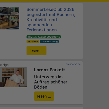
SommerLeseClub 2026
begeistert mit Büchern,
Kreativität und
spannenden
Ferienaktionen
Mi., 5. August 2026 09:15
Düren
Verwaltung
lesen ...
dn-markt.de
Lorenz Parkett
Unterwegs im
Auftrag schöner
Böden
lesen ...