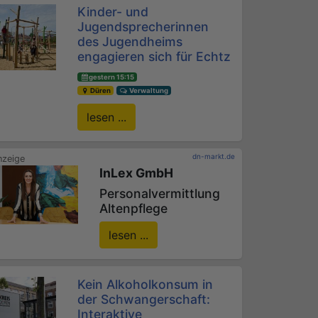
Kinder- und
Jugendsprecherinnen
des Jugendheims
engagieren sich für Echtz
gestern 15:15
Düren
Verwaltung
lesen ...
dn-markt.de
InLex GmbH
Personalvermittlung
Altenpflege
lesen ...
Kein Alkoholkonsum in
der Schwangerschaft:
Interaktive