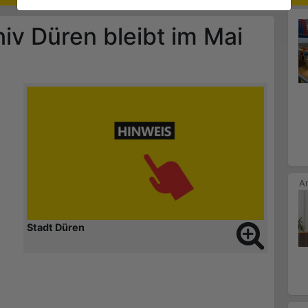
iv Düren bleibt im Mai
Stadt Düren