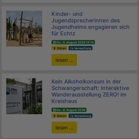
Kinder- und
Jugendsprecherinnen des
Jugendheims engagieren sich
für Echtz
Do., 6. August 2026 15:15
Düren
Verwaltung
lesen ...
Kein Alkoholkonsum in der
Schwangerschaft: Interaktive
Wanderausstellung ZERO! im
Kreishaus
Do., 6. August 2026
Düren
Verwaltung
lesen ...