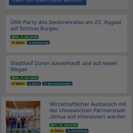
Beitrags-Navigation
Ü60-Party des Seniorenrates am 22. August
auf Schloss Burgau
Mi., 8. Juli 2026
Düren
Verwaltung
Stadtlauf Düren ausverkauft und auf neuen
Wegen
Mi., 8. Juli 2026
Düren
Sport
Veranstaltungen
Wirtschaftlicher Austausch mit
der chinesischen Partnerstadt
Jinhua soll intensiviert werden
Fr., 31. Juli 2026
Düren
Verwaltung