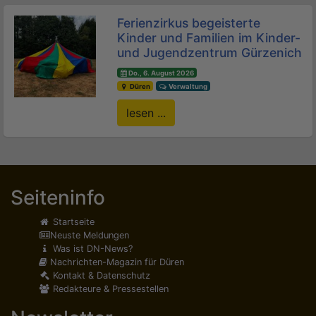
Ferienzirkus begeisterte
Kinder und Familien im Kinder-
und Jugendzentrum Gürzenich
Do., 6. August 2026
Düren
Verwaltung
lesen ...
Seiteninfo
Startseite
Neuste Meldungen
Was ist DN-News?
Nachrichten-Magazin für Düren
Kontakt & Datenschutz
Redakteure & Pressestellen