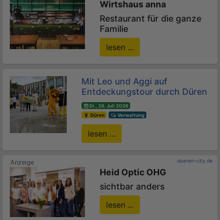
Wirtshaus anna
Restaurant für die ganze
Familie
lesen ...
Mit Leo und Aggi auf
Entdeckungstour durch Düren
Di., 28. Juli 2026
Düren
Verwaltung
lesen ...
dueren-city.de
Heid Optic OHG
sichtbar anders
lesen ...