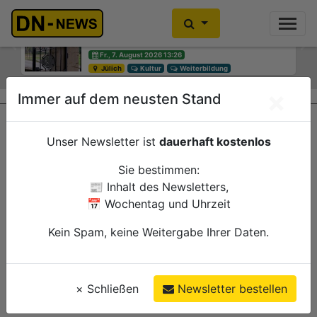
Diskussionen um Villa Buth:
Einbrecher im Kleiderschrank
Erinnerungsort oder Abriss?
gefunden
Previous
Ne
Fr., 7. August 2026 13:26
Fr., 7. August 2026 10:30
Jülich
Düren
Kultur
Polizei
Weiterbildung
×
Immer auf dem neusten Stand
Unser Newsletter ist
dauerhaft kostenlos
Sie bestimmen:
📰 Inhalt des Newsletters,
📅 Wochentag und Uhrzeit
Kein Spam, keine Weitergabe Ihrer Daten.
×
Schließen
Newsletter bestellen