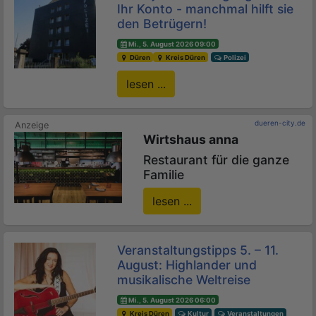
Ihr Konto - manchmal hilft sie
den Betrügern!
Mi., 5. August 2026 09:00
Düren
Kreis Düren
Polizei
lesen ...
dueren-city.de
Wirtshaus anna
Restaurant für die ganze
Familie
lesen ...
Veranstaltungstipps 5. – 11.
August: Highlander und
musikalische Weltreise
Mi., 5. August 2026 06:00
Kreis Düren
Kultur
Veranstaltungen