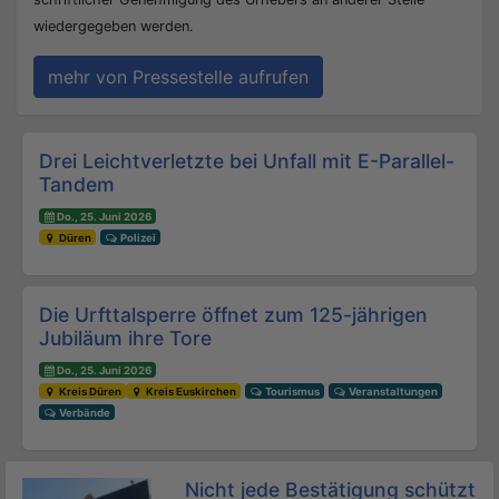
wiedergegeben werden.
mehr von Pressestelle aufrufen
Beitrags-Navigation
Drei Leichtverletzte bei Unfall mit E-Parallel-
Tandem
Do., 25. Juni 2026
Düren
Polizei
Die Urfttalsperre öffnet zum 125-jährigen
Jubiläum ihre Tore
Do., 25. Juni 2026
Kreis Düren
Kreis Euskirchen
Tourismus
Veranstaltungen
Verbände
Nicht jede Bestätigung schützt