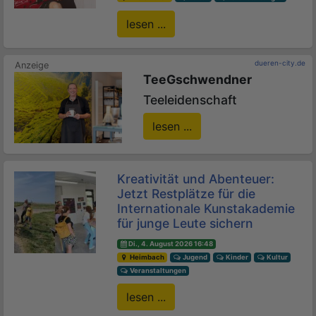
lesen ...
dueren-city.de
TeeGschwendner
Teeleidenschaft
lesen ...
Kreativität und Abenteuer:
Jetzt Restplätze für die
Internationale Kunstakademie
für junge Leute sichern
Di., 4. August 2026 16:48
Heimbach
Jugend
Kinder
Kultur
Veranstaltungen
lesen ...