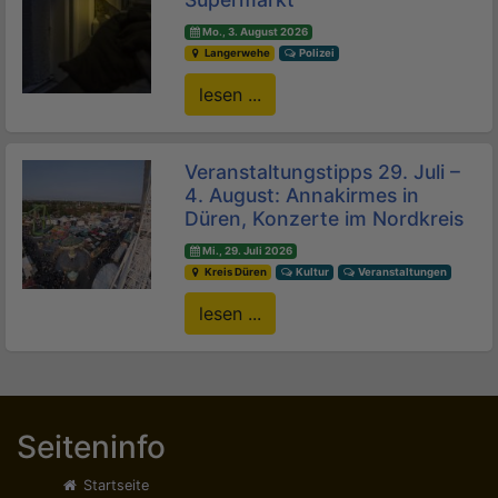
Mo., 3. August 2026
Langerwehe
Polizei
lesen ...
Veranstaltungstipps 29. Juli –
4. August: Annakirmes in
Düren, Konzerte im Nordkreis
Mi., 29. Juli 2026
Kreis Düren
Kultur
Veranstaltungen
lesen ...
Seiteninfo
Startseite