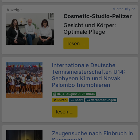
dueren-city.de
Cosmetic-Studio-Peltzer
Gesicht und Körper:
Optimale Pflege
lesen ...
Internationale Deutsche
Tennismeisterschaften U14:
Seohyeon Kim und Novak
Palombo triumphieren
Di., 4. August 2026 09:36
Düren
Sport
Veranstaltungen
lesen ...
Zeugensuche nach Einbruch in
Supermarkt