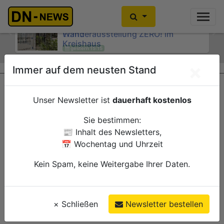
Kein Alkoholkonsum in der
Schwangerschaft: Interaktive
Wanderausstellung ZERO! im
Previous
Ne
Kreishaus
gestern 15:00
×
Immer auf dem neusten Stand
Düren
Verwaltung
Unser Newsletter ist
dauerhaft kostenlos
Sie bestimmen:
📰 Inhalt des Newsletters,
📅 Wochentag und Uhrzeit
Kein Spam, keine Weitergabe Ihrer Daten.
×
Schließen
Newsletter bestellen