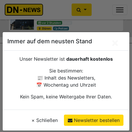
Während der Fahrt in Brand geraten
vor 2 Stunden
Previous
Ne
Kreuzau
Polizei
×
Immer auf dem neusten Stand
Unser Newsletter ist
dauerhaft kostenlos
Sie bestimmen:
📰 Inhalt des Newsletters,
📅 Wochentag und Uhrzeit
Kein Spam, keine Weitergabe Ihrer Daten.
×
Schließen
Newsletter bestellen