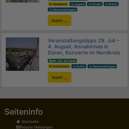
Heimbach
Jugend
Kinder
Kultur
Veranstaltungen
lesen ...
Veranstaltungstipps 29. Juli –
4. August: Annakirmes in
Düren, Konzerte im Nordkreis
Mi., 29. Juli 2026
Kreis Düren
Kultur
Veranstaltungen
lesen ...
Seiteninfo
Startseite
Neuste Meldungen