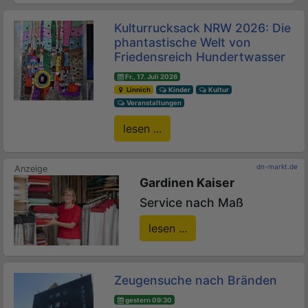
Kulturrucksack NRW 2026: Die
phantastische Welt von
Friedensreich Hundertwasser
Fr., 17. Juli 2026
Linnich
Kinder
Kultur
Veranstaltungen
lesen ...
dn-markt.de
Gardinen Kaiser
Service nach Maß
lesen ...
Zeugensuche nach Bränden
gestern 09:30