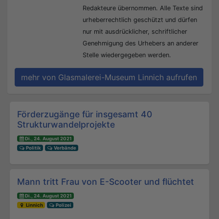
Redakteure übernommen. Alle Texte sind
urheberrechtlich geschützt und dürfen
nur mit ausdrücklicher, schriftlicher
Genehmigung des Urhebers an anderer
Stelle wiedergegeben werden.
mehr von Glasmalerei-Museum Linnich aufrufen
Beitrags-Navigation
Förderzugänge für insgesamt 40
Strukturwandelprojekte
Di., 24. August 2021
Politik
Verbände
Mann tritt Frau von E-Scooter und flüchtet
Di., 24. August 2021
Linnich
Polizei