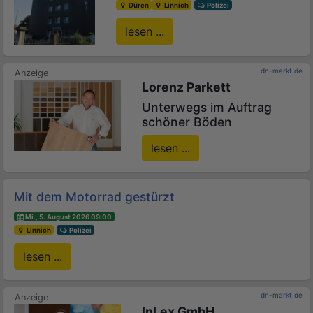
Düren
Linnich
Polizei
lesen ...
dn-markt.de
Lorenz Parkett
Unterwegs im Auftrag
schöner Böden
lesen ...
Mit dem Motorrad gestürzt
Mi., 5. August 2026 09:00
Linnich
Polizei
lesen ...
dn-markt.de
InLex GmbH