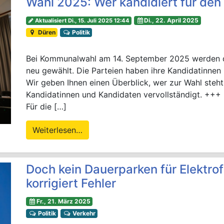
Wahl 2025: Wer kandidiert für den
Di., 22. April 2025
Aktualisiert Di., 15. Juli 2025 12:44
Düren
Politik
Bei Kommunalwahl am 14. September 2025 werden die
neu gewählt. Die Parteien haben ihre Kandidatinnen 
Wir geben Ihnen einen Überblick, wer zur Wahl steht
Kandidatinnen und Kandidaten vervollständigt. +++
Für die […]
Weiterlesen…
Doch kein Dauerparken für Elektro
korrigiert Fehler
Fr., 21. März 2025
Politik
Verkehr