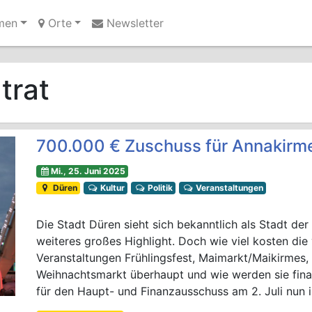
men
Orte
Newsletter
Ihre Anzeige hier?
Jetzt informieren
trat
700.000 € Zuschuss für Annakirm
Mi., 25. Juni 2025
Düren
Kultur
Politik
Veranstaltungen
Die Stadt Düren sieht sich bekanntlich als Stadt de
weiteres großes Highlight. Doch wie viel kosten die
Veranstaltungen Frühlingsfest, Maimarkt/Maikirmes
Weihnachtsmarkt überhaupt und wie werden sie finan
für den Haupt- und Finanzausschuss am 2. Juli nun 