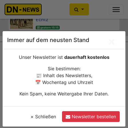
Kinder- und Jugendsprecherinnen
Kein Alkoholkonsum in der
des Jugendheims engagieren sich für
Schwangerschaft: Interaktive
Echtz
Wanderausstellung ZERO! im
Previous
Ne
Kreishaus
gestern 15:15
Düren
gestern 15:00
Verwaltung
×
Immer auf dem neusten Stand
Düren
Verwaltung
Unser Newsletter ist
dauerhaft kostenlos
Sie bestimmen:
📰 Inhalt des Newsletters,
📅 Wochentag und Uhrzeit
Kein Spam, keine Weitergabe Ihrer Daten.
×
Schließen
Newsletter bestellen