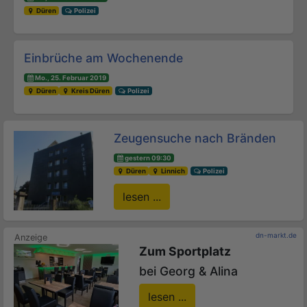
Düren
Polizei
Einbrüche am Wochenende
Mo., 25. Februar 2019
Düren
Kreis Düren
Polizei
Zeugensuche nach Bränden
gestern 09:30
Düren
Linnich
Polizei
lesen ...
dn-markt.de
Zum Sportplatz
bei Georg & Alina
lesen ...