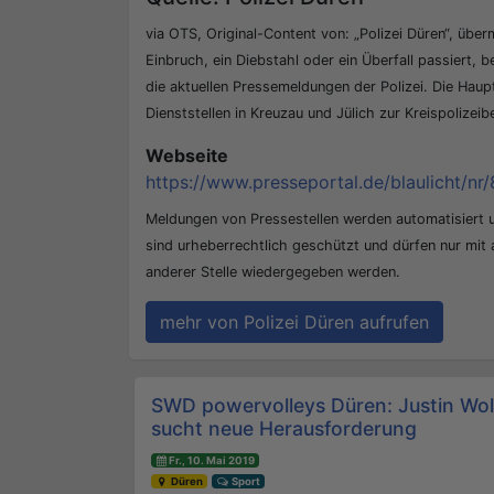
via OTS, Original-Content von: „Polizei Düren“, überm
Einbruch, ein Diebstahl oder ein Überfall passiert, b
die aktuellen Pressemeldungen der Polizei. Die Hau
Dienststellen in Kreuzau und Jülich zur Kreispolizei
Webseite
https://www.presseportal.de/blaulicht/nr/
Meldungen von Pressestellen werden automatisiert
sind urheberrechtlich geschützt und dürfen nur mit
anderer Stelle wiedergegeben werden.
mehr von Polizei Düren aufrufen
Beitrags-Navigation
SWD powervolleys Düren: Justin Wol
sucht neue Herausforderung
Fr., 10. Mai 2019
Düren
Sport