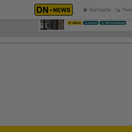
Diskussionen um Villa Buth:
Startseite
The
heute 13:26
Previous
Jülich
Kultur
Weiterbildung