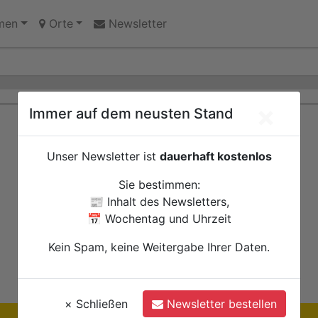
 Erinnerungsort oder Abriss?
men
Orte
Newsletter
×
Immer auf dem neusten Stand
Unser Newsletter ist
dauerhaft kostenlos
Sie bestimmen:
📰 Inhalt des Newsletters,
📅 Wochentag und Uhrzeit
Kein Spam, keine Weitergabe Ihrer Daten.
×
Schließen
Newsletter bestellen
Ihre Anzeige hier?
Jetzt informieren