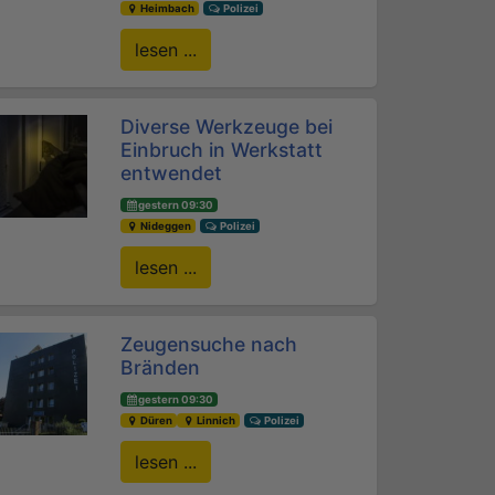
Heimbach
Polizei
lesen ...
Diverse Werkzeuge bei
Einbruch in Werkstatt
entwendet
gestern 09:30
Nideggen
Polizei
lesen ...
Zeugensuche nach
Bränden
gestern 09:30
Düren
Linnich
Polizei
lesen ...