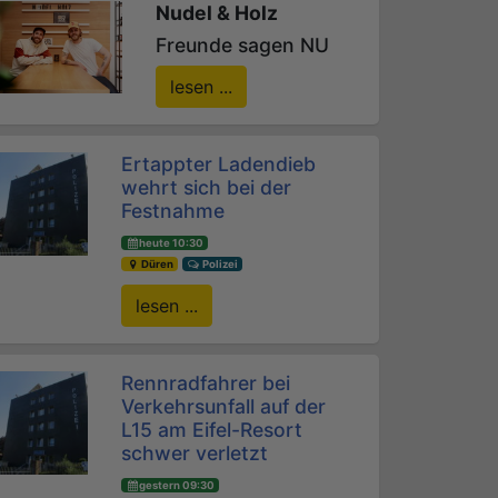
Nudel & Holz
Freunde sagen NU
lesen ...
Ertappter Ladendieb
wehrt sich bei der
Festnahme
heute 10:30
Düren
Polizei
lesen ...
Rennradfahrer bei
Verkehrsunfall auf der
L15 am Eifel-Resort
schwer verletzt
gestern 09:30