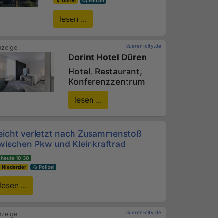
Düren
Polizei
lesen ...
dueren-city.de
Dorint Hotel Düren
Hotel, Restaurant,
Konferenzzentrum
lesen ...
eicht verletzt nach Zusammenstoß
wischen Pkw und Kleinkraftrad
heute 10:30
Niederzier
Polizei
lesen ...
dueren-city.de