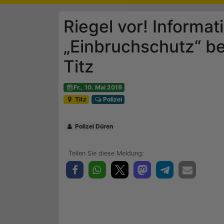
Riegel vor! Inform
„Einbruchschutz“ be
Titz
Fr., 10. Mai 2019
Titz
Polizei
Polizei Düren