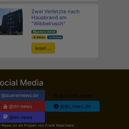
Zwei Verletzte nach
Hausbrand am
"Wibbelrusch"
gestern 09:30
Düren
Polizei
lesen ...
ocial Media
@duerennews.de
@dueren_news
@dn-news
@dn_news_de
@dn-news
-News ist ein Projekt von
Frank Reiermann