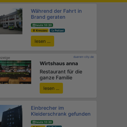
Während der Fahrt in
Brand geraten
heute 10:30
Kreuzau
Polizei
lesen ...
dueren-city.de
Wirtshaus anna
Restaurant für die
ganze Familie
lesen ...
Einbrecher im
Kleiderschrank gefunden
heute 10:30