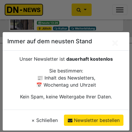
Diskussionen um Villa Buth:
Einbrecher im Kleiderschrank
Erinnerungsort oder Abriss?
gefunden
Previous
Ne
heute 13:26
heute 10:30
Jülich
Düren
Kultur
Polizei
Weiterbildung
×
Immer auf dem neusten Stand
Unser Newsletter ist
dauerhaft kostenlos
Sie bestimmen:
📰 Inhalt des Newsletters,
📅 Wochentag und Uhrzeit
Kein Spam, keine Weitergabe Ihrer Daten.
×
Schließen
Newsletter bestellen