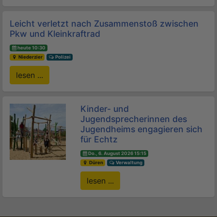
Leicht verletzt nach Zusammenstoß zwischen
Pkw und Kleinkraftrad
heute 10:30
Niederzier
Polizei
lesen ...
Kinder- und
Jugendsprecherinnen des
Jugendheims engagieren sich
für Echtz
Do., 6. August 2026 15:15
Düren
Verwaltung
lesen ...