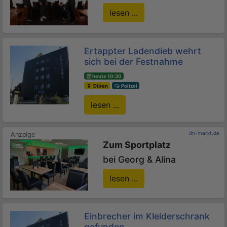
lesen ...
Ertappter Ladendieb wehrt
sich bei der Festnahme
heute 10:30
Düren
Polizei
lesen ...
dn-markt.de
Zum Sportplatz
bei Georg & Alina
lesen ...
Einbrecher im Kleiderschrank
gefunden