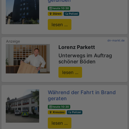
heute 10:30
Düren
Polizei
lesen ...
dn-markt.de
Lorenz Parkett
Unterwegs im Auftrag
schöner Böden
lesen ...
Während der Fahrt in Brand
geraten
heute 10:30
Kreuzau
Polizei
lesen ...