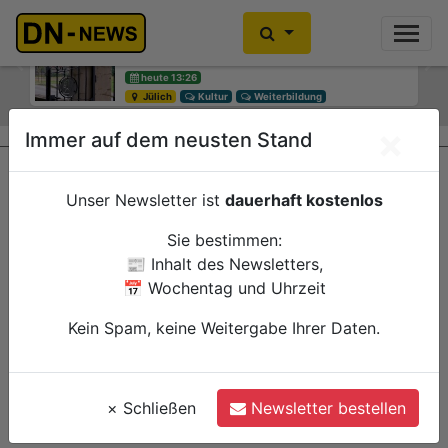
Diskussionen um Villa Buth:
Einbrecher im Kleiderschrank
Erinnerungsort oder Abriss?
gefunden
Previous
Ne
heute 13:26
heute 10:30
Jülich
Düren
Kultur
Polizei
Weiterbildung
×
Immer auf dem neusten Stand
Unser Newsletter ist
dauerhaft kostenlos
Sie bestimmen:
📰 Inhalt des Newsletters,
📅 Wochentag und Uhrzeit
Kein Spam, keine Weitergabe Ihrer Daten.
×
Schließen
Newsletter bestellen