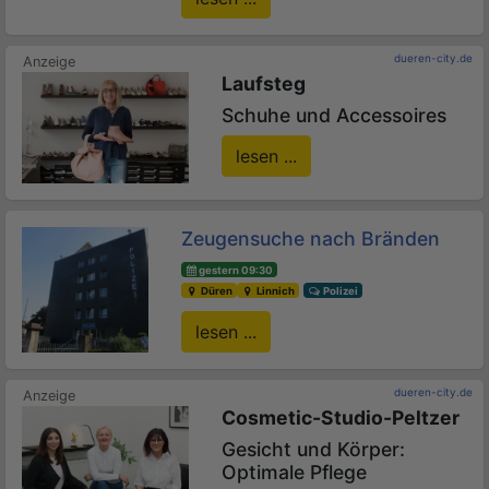
dueren-city.de
Laufsteg
Schuhe und Accessoires
lesen ...
Zeugensuche nach Bränden
gestern 09:30
Düren
Linnich
Polizei
lesen ...
dueren-city.de
Cosmetic-Studio-Peltzer
Gesicht und Körper:
Optimale Pflege