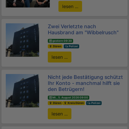
lesen ...
Zwei Verletzte nach
Hausbrand am "Wibbelrusch"
gestern 09:30
Düren
Polizei
lesen ...
Nicht jede Bestätigung schützt
Ihr Konto - manchmal hilft sie
den Betrügern!
Mi., 5. August 2026 09:00
Düren
Kreis Düren
Polizei
lesen ...