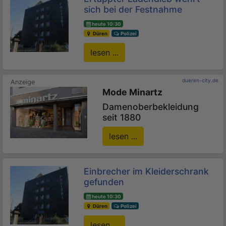
sich bei der Festnahme
heute 10:30
Düren
Polizei
lesen ...
dueren-city.de
Mode Minartz
Damenoberbekleidung
seit 1880
lesen ...
Einbrecher im Kleiderschrank
gefunden
heute 10:30
Düren
Polizei
lesen ...