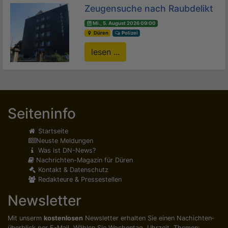
Zeugensuche nach Raubdelikt
Mi., 5. August 2026 09:00
Düren
Polizei
lesen ...
Seiteninfo
Startseite
Neuste Meldungen
Was ist DN-News?
Nachrichten-Magazin für Düren
Kontakt & Datenschutz
Redakteure & Pressestellen
Newsletter
Mit unserm
kostenlosen
Newsletter erhalten Sie einen Nachichten­
überblick per E-Mail. Wählen Sie Wochentag, Uhrzeit, Themen: