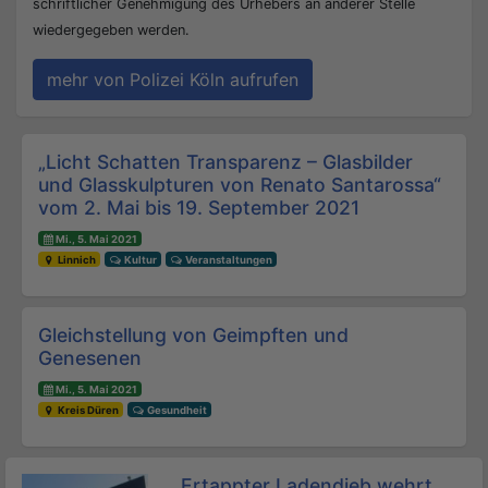
schriftlicher Genehmigung des Urhebers an anderer Stelle
wiedergegeben werden.
mehr von Polizei Köln aufrufen
Beitrags-Navigation
„Licht Schatten Transparenz – Glasbilder
und Glasskulpturen von Renato Santarossa“
vom 2. Mai bis 19. September 2021
Mi., 5. Mai 2021
Linnich
Kultur
Veranstaltungen
Gleichstellung von Geimpften und
Genesenen
Mi., 5. Mai 2021
Kreis Düren
Gesundheit
Ertappter Ladendieb wehrt