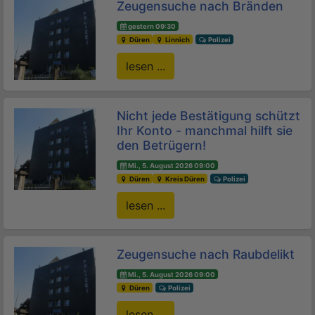
Zeugensuche nach Bränden
gestern 09:30
Düren
Linnich
Polizei
lesen ...
Nicht jede Bestätigung schützt
Ihr Konto - manchmal hilft sie
den Betrügern!
Mi., 5. August 2026 09:00
Düren
Kreis Düren
Polizei
lesen ...
Zeugensuche nach Raubdelikt
Mi., 5. August 2026 09:00
Düren
Polizei
lesen ...