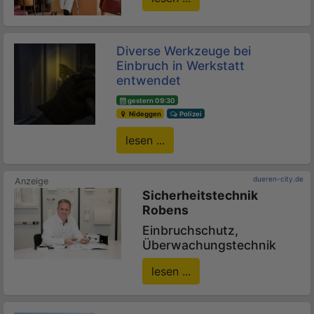
Diverse Werkzeuge bei
Einbruch in Werkstatt
entwendet
gestern 09:30
Nideggen
Polizei
lesen ...
dueren-city.de
Sicherheitstechnik
Robens
Einbruchschutz,
Überwachungstechnik
lesen ...