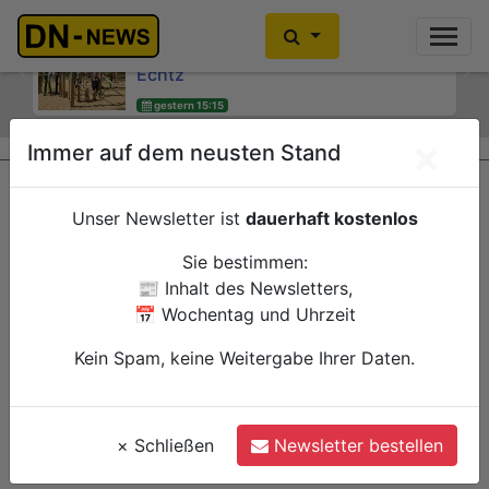
Kinder- und Jugendsprecherinnen
Kein Alkoholkonsum in der
des Jugendheims engagieren sich für
Schwangerschaft: Interaktive
Echtz
Wanderausstellung ZERO! im
Previous
Ne
Kreishaus
gestern 15:15
Düren
gestern 15:00
Verwaltung
×
Immer auf dem neusten Stand
Düren
Verwaltung
Unser Newsletter ist
dauerhaft kostenlos
Sie bestimmen:
📰 Inhalt des Newsletters,
📅 Wochentag und Uhrzeit
Kein Spam, keine Weitergabe Ihrer Daten.
×
Schließen
Newsletter bestellen