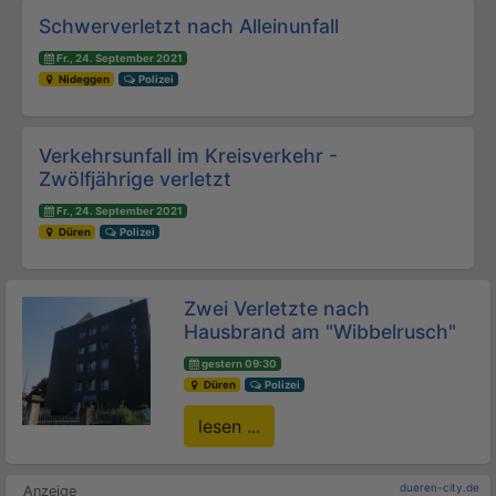
Beitrags-Navigation
Schwerverletzt nach Alleinunfall
Fr., 24. September 2021
Nideggen
Polizei
Verkehrsunfall im Kreisverkehr -
Zwölfjährige verletzt
Fr., 24. September 2021
Düren
Polizei
Zwei Verletzte nach
Hausbrand am "Wibbelrusch"
gestern 09:30
Düren
Polizei
lesen ...
dueren-city.de