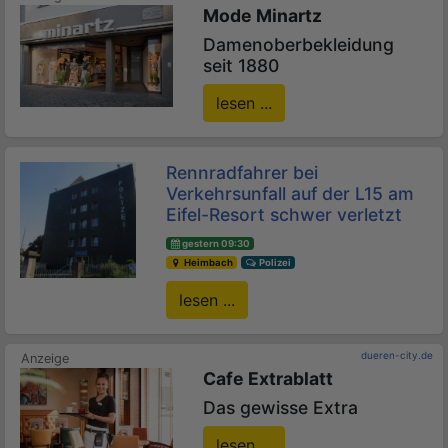
Mode Minartz
Damenoberbekleidung
seit 1880
lesen ...
Rennradfahrer bei
Verkehrsunfall auf der L15 am
Eifel-Resort schwer verletzt
gestern 09:30
Heimbach
Polizei
lesen ...
dueren-city.de
Cafe Extrablatt
Das gewisse Extra
lesen ...