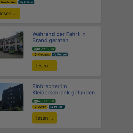
Niederzier
Polizei
lesen ...
Während der Fahrt in
Brand geraten
heute 10:30
Kreuzau
Polizei
lesen ...
Einbrecher im
Kleiderschrank gefunden
heute 10:30
Düren
Polizei
lesen ...