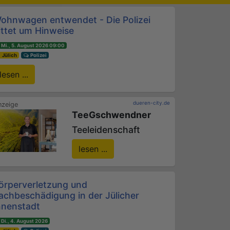
ohnwagen entwendet - Die Polizei
ittet um Hinweise
Mi., 5. August 2026 09:00
Jülich
Polizei
lesen ...
dueren-city.de
TeeGschwendner
Teeleidenschaft
lesen ...
örperverletzung und
achbeschädigung in der Jülicher
nnenstadt
Di., 4. August 2026