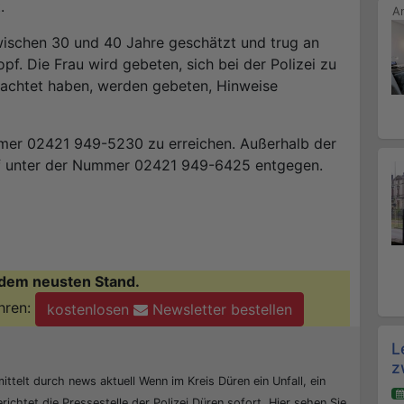
.
wischen 30 und 40 Jahre geschätzt und trug an
f. Die Frau wird gebeten, sich bei der Polizei zu
bachtet haben, werden gebeten, Hinweise
mmer 02421 949-5230 zu erreichen. Außerhalb der
ruf unter der Nummer 02421 949-6425 entgegen.
dem neusten Stand.
hren:
kostenlosen
Newsletter bestellen
L
z
ittelt durch news aktuell Wenn im Kreis Düren ein Unfall, ein
erichtet die Pressestelle der Polizei Düren sofort. Hier sehen Sie