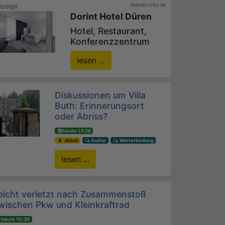
dueren-city.de
Dorint Hotel Düren
Hotel, Restaurant,
Konferenzzentrum
lesen ...
Diskussionen um Villa
Buth: Erinnerungsort
oder Abriss?
heute 13:26
Jülich
Kultur
Weiterbildung
lesen ...
eicht verletzt nach Zusammenstoß
wischen Pkw und Kleinkraftrad
heute 10:30