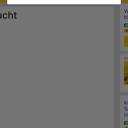
W
ucht
b
K
S
I