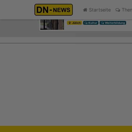
Diskussionen um Villa Buth:
Startseite
The
heute 13:26
Previous
Jülich
Kultur
Weiterbildung