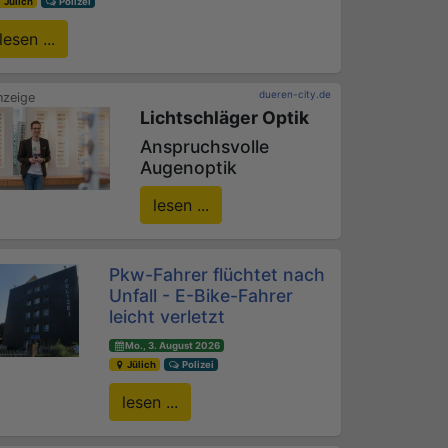
Jülich
Polizei
lesen ...
dueren-city.de
Lichtschläger Optik
Anspruchsvolle
Augenoptik
lesen ...
Pkw-Fahrer flüchtet nach
Unfall - E-Bike-Fahrer
leicht verletzt
Mo., 3. August 2026
Jülich
Polizei
lesen ...