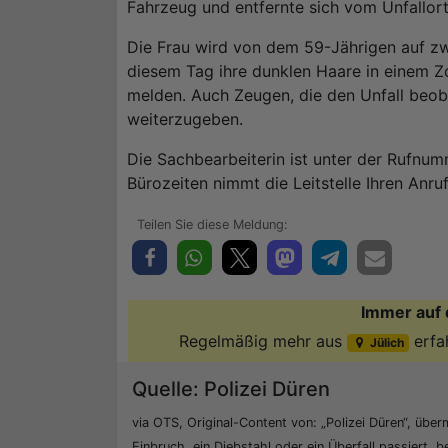
Fahrzeug und entfernte sich vom Unfallort
Die Frau wird von dem 59-Jährigen auf z
diesem Tag ihre dunklen Haare in einem Zop
melden. Auch Zeugen, die den Unfall beo
weiterzugeben.
Die Sachbearbeiterin ist unter der Rufnu
Bürozeiten nimmt die Leitstelle Ihren An
Immer auf 
Regelmäßig mehr aus
erfa
Jülich
Quelle: Polizei Düren
via OTS, Original-Content von: „Polizei Düren“, überm
Einbruch, ein Diebstahl oder ein Überfall passiert, b