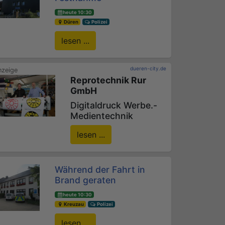
heute 10:30
Düren
Polizei
lesen ...
dueren-city.de
Reprotechnik Rur
GmbH
Digitaldruck Werbe.-
Medientechnik
lesen ...
Während der Fahrt in
Brand geraten
heute 10:30
Kreuzau
Polizei
lesen ...