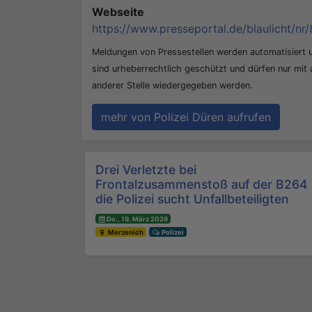
Webseite
https://www.presseportal.de/blaulicht/nr/
Meldungen von Pressestellen werden automatisiert
sind urheberrechtlich geschützt und dürfen nur mit
anderer Stelle wiedergegeben werden.
mehr von Polizei Düren aufrufen
Beitrags-Navigation
Drei Verletzte bei
Frontalzusammenstoß auf der B264 
die Polizei sucht Unfallbeteiligten
Do., 19. März 2026
Merzenich
Polizei