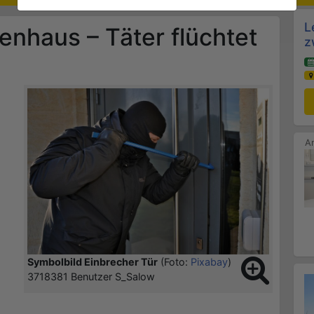
L
ienhaus – Täter flüchtet
z
Symbolbild Einbrecher Tür
(Foto:
Pixabay
)
3718381 Benutzer S_Salow