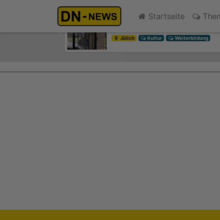
Diskussionen um Villa Buth:
Startseite
The
heute 13:26
Previous
Jülich
Kultur
Weiterbildung