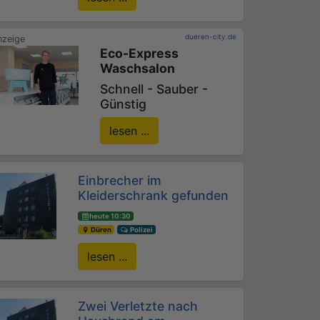
dueren-city.de
Eco-Express
Waschsalon
Schnell - Sauber -
Günstig
lesen ...
Einbrecher im
Kleiderschrank gefunden
heute 10:30
Düren
Polizei
lesen ...
Zwei Verletzte nach