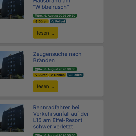
Hausbrand am
"Wibbelrusch"
Do., 6. August 2026 09:30
Düren
Polizei
lesen ...
Zeugensuche nach
Bränden
Do., 6. August 2026 09:30
Düren
Linnich
Polizei
lesen ...
Rennradfahrer bei
Verkehrsunfall auf der
L15 am Eifel-Resort
schwer verletzt
Do., 6. August 2026 09:30