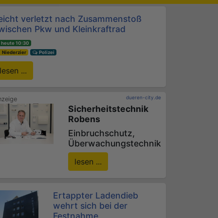
eicht verletzt nach Zusammenstoß
wischen Pkw und Kleinkraftrad
heute 10:30
Niederzier
Polizei
lesen ...
dueren-city.de
Sicherheitstechnik
Robens
Einbruchschutz,
Überwachungstechnik
lesen ...
Ertappter Ladendieb
wehrt sich bei der
Festnahme