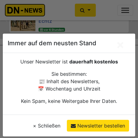
Kinder- und Jugendsprecherinnen
Kein Alkoholkonsum in der
des Jugendheims engagieren sich für
Schwangerschaft: Interaktive
Echtz
Wanderausstellung ZERO! im
Previous
Ne
Kreishaus
vor 6 Stunden
Düren
heute 15:00
Verwaltung
×
Immer auf dem neusten Stand
Düren
Verwaltung
Unser Newsletter ist
dauerhaft kostenlos
Sie bestimmen:
📰 Inhalt des Newsletters,
📅 Wochentag und Uhrzeit
Kein Spam, keine Weitergabe Ihrer Daten.
×
Schließen
Newsletter bestellen