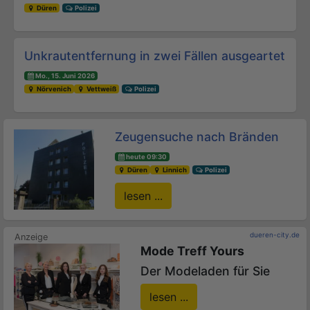
Düren
Polizei
Unkrautentfernung in zwei Fällen ausgeartet
Mo., 15. Juni 2026
Nörvenich
Vettweiß
Polizei
Zeugensuche nach Bränden
heute 09:30
Düren
Linnich
Polizei
lesen ...
dueren-city.de
Mode Treff Yours
Der Modeladen für Sie
lesen ...