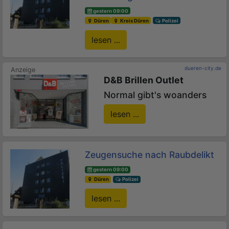
gestern 09:00
Düren
Kreis Düren
Polizei
lesen ...
dueren-city.de
D&B Brillen Outlet
Normal gibt's woanders
lesen ...
Zeugensuche nach Raubdelikt
gestern 09:00
Düren
Polizei
lesen ...