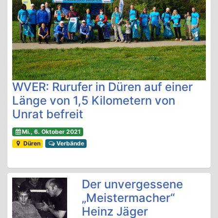
WVER: Rurufer in Düren auf einer
Länge von 1,5 Kilometern von
Unrat befreit
Mi., 6. Oktober 2021
Düren
Verbände
Der unvergessene
„Meistermacher“
Heinz Jäger