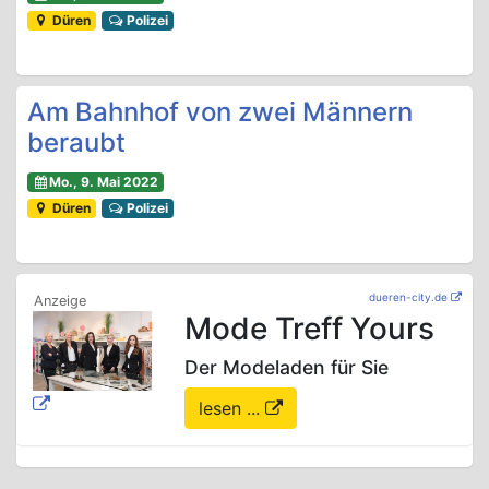
Düren
Polizei
Am Bahnhof von zwei Männern
beraubt
Mo., 9. Mai 2022
Düren
Polizei
dueren-city.de
Mode Treff Yours
Der Modeladen für Sie
lesen ...