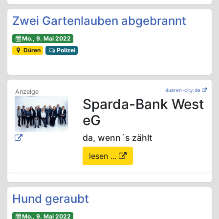
Zwei Gartenlauben abgebrannt
Mo., 9. Mai 2022
Düren
Polizei
dueren-city.de
Sparda-Bank West
eG
da, wenn´s zählt
lesen ...
Hund geraubt
Mo., 9. Mai 2022