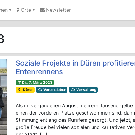
men
Orte
Newsletter
Ihre Anzeige hier?
Jetzt informieren
3
Soziale Projekte in Düren profitier
Entenrennens
Di., 7. März 2023
Düren
Vereinsleben
Verwaltung
Als im vergangenen August mehrere Tausend gelbe 
einen der vorderen Plätze geschwommen sind, dann 
Stimmung entlang des Rurufers gesorgt. Und jetzt, s
große Freude bei vielen sozialen und karitativen Ver
der Stadt, […]