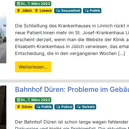
Di., 7. März 2023
Jülich
Linnich
Gesundheit
Politik
Die Schließung des Krankenhauses in Linnich rückt
neue Patient:innen mehr im St. Josef-Krankenhaus 
erscheint derzeit, wenn man die Website der Klinik a
Elisabeth-Krankenhaus in Jülich verwiesen, das erhal
Entscheidung, die in den vergangenen Wochen […]
Weiterlesen…
Bahnhof Düren: Probleme im Gebä
Di., 7. März 2023
Düren
Politik
Polizei
Verkehr
Der Bahnhof Düren ist schon lange wegen fehlender 
Diskussion und bleibt ein Problemfall. Die aktuelle