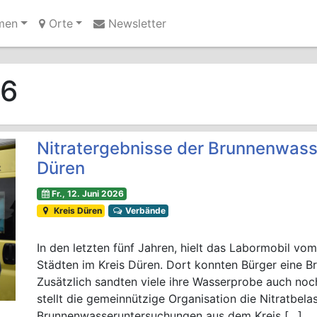
men
Orte
Newsletter
Ihre Anzeige hier?
Jetzt informieren
26
Nitratergebnisse der Brunnenwass
Düren
Fr., 12. Juni 2026
Kreis Düren
Verbände
In den letzten fünf Jahren, hielt das Labormobil v
Städten im Kreis Düren. Dort konnten Bürger eine B
Zusätzlich sandten viele ihre Wasserprobe auch noc
stellt die gemeinnützige Organisation die Nitratbel
Brunnenwasseruntersuchungen aus dem Kreis […]