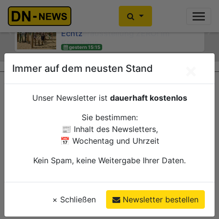
Kein Alkoholkonsum in der
Schwangerschaft: Interaktive
Wanderausstellung ZERO! im
Previous
Ne
Kreishaus
gestern 15:00
×
Immer auf dem neusten Stand
Düren
Verwaltung
Unser Newsletter ist
dauerhaft kostenlos
Sie bestimmen:
📰 Inhalt des Newsletters,
📅 Wochentag und Uhrzeit
Kein Spam, keine Weitergabe Ihrer Daten.
×
Schließen
Newsletter bestellen