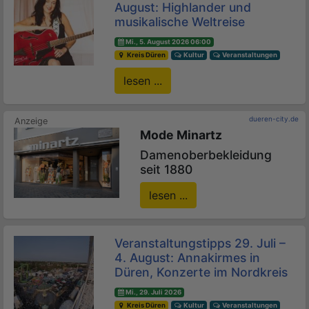
August: Highlander und
musikalische Weltreise
Mi., 5. August 2026 06:00
Kreis Düren
Kultur
Veranstaltungen
lesen ...
dueren-city.de
Mode Minartz
Damenoberbekleidung
seit 1880
lesen ...
Veranstaltungstipps 29. Juli –
4. August: Annakirmes in
Düren, Konzerte im Nordkreis
Mi., 29. Juli 2026
Kreis Düren
Kultur
Veranstaltungen