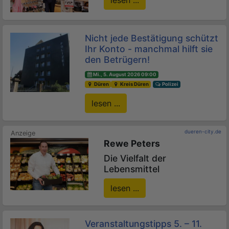
Nicht jede Bestätigung schützt
Ihr Konto - manchmal hilft sie
den Betrügern!
Mi., 5. August 2026 09:00
Düren
Kreis Düren
Polizei
lesen ...
dueren-city.de
Rewe Peters
Die Vielfalt der
Lebensmittel
lesen ...
Veranstaltungstipps 5. – 11.