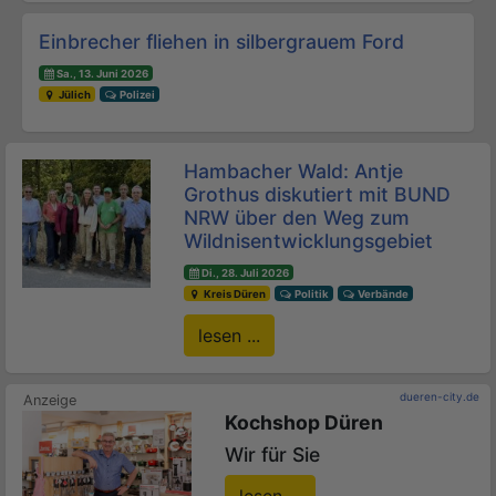
Einbrecher fliehen in silbergrauem Ford
Sa., 13. Juni 2026
Jülich
Polizei
Hambacher Wald: Antje
Grothus diskutiert mit BUND
NRW über den Weg zum
Wildnisentwicklungsgebiet
Di., 28. Juli 2026
Kreis Düren
Politik
Verbände
lesen ...
dueren-city.de
Kochshop Düren
Wir für Sie
lesen ...