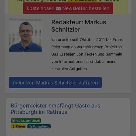
kostenlosen
Newsletter bestellen
Redakteur: Markus
Schnitzler
Ich arbeite seit Oktober 2011 bei Frank
Reiermann an verschiedenen Projekten.
Das Erstellen von Texten und Sammeln
von Informationen sind dabei meine
zentralen Aufgaben.
mehr von Markus Schnitzler aufrufen
Beitrags-Navigation
Bürgermeister empfängt Gäste aus
Pittsburgh im Rathaus
Fr., 12. Juni 2026
Düren
Verwaltung