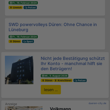
Fr., 16. Februar 2024
Linnich
Polizei
SWD powervolleys Düren: Ohne Chance in
Lüneburg
Fr., 16. Februar 2024
Düren
Sport
Nicht jede Bestätigung schützt
Ihr Konto - manchmal hilft sie
den Betrügern!
Mi., 5. August 2026
Düren
Kreis Düren
Polizei
lesen ...
dueren-city.de
Volkmann