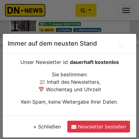
Diskussionen um Villa Buth:
Einbrecher im Kleiderschrank
Erinnerungsort oder Abriss?
gefunden
Previous
Ne
Fr., 7. August 2026 13:26
Fr., 7. August 2026 10:30
Jülich
Düren
Kultur
Polizei
Weiterbildung
×
Immer auf dem neusten Stand
Unser Newsletter ist
dauerhaft kostenlos
Sie bestimmen:
📰 Inhalt des Newsletters,
📅 Wochentag und Uhrzeit
Kein Spam, keine Weitergabe Ihrer Daten.
×
Schließen
Newsletter bestellen