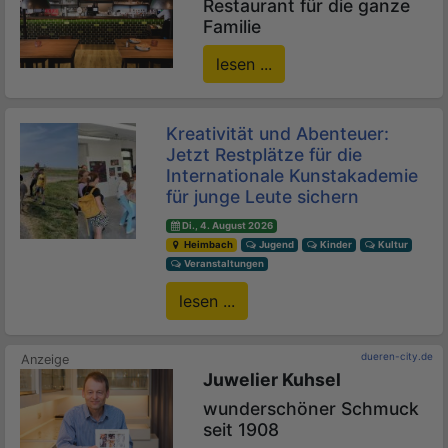
Restaurant für die ganze
Familie
lesen ...
Kreativität und Abenteuer:
Jetzt Restplätze für die
Internationale Kunstakademie
für junge Leute sichern
Di., 4. August 2026
Heimbach
Jugend
Kinder
Kultur
Veranstaltungen
lesen ...
dueren-city.de
Juwelier Kuhsel
wunderschöner Schmuck
seit 1908