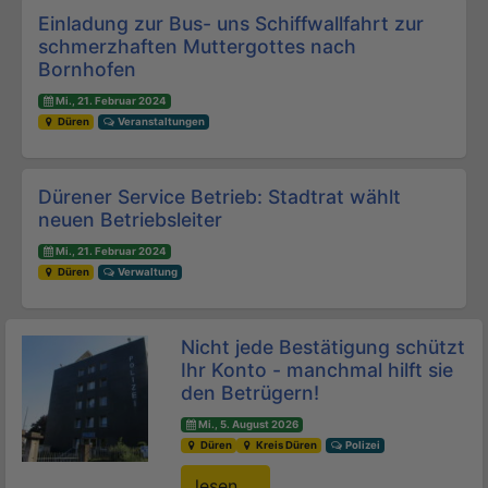
Beitrags-Navigation
Einladung zur Bus- uns Schiffwallfahrt zur
schmerzhaften Muttergottes nach
Bornhofen
Mi., 21. Februar 2024
Düren
Veranstaltungen
Dürener Service Betrieb: Stadtrat wählt
neuen Betriebsleiter
Mi., 21. Februar 2024
Düren
Verwaltung
Nicht jede Bestätigung schützt
Ihr Konto - manchmal hilft sie
den Betrügern!
Mi., 5. August 2026
Düren
Kreis Düren
Polizei
lesen ...