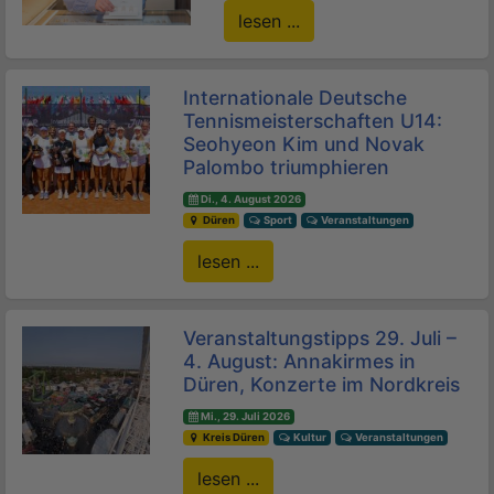
lesen ...
Internationale Deutsche
Tennismeisterschaften U14:
Seohyeon Kim und Novak
Palombo triumphieren
Di., 4. August 2026
Düren
Sport
Veranstaltungen
lesen ...
Veranstaltungstipps 29. Juli –
4. August: Annakirmes in
Düren, Konzerte im Nordkreis
Mi., 29. Juli 2026
Kreis Düren
Kultur
Veranstaltungen
lesen ...