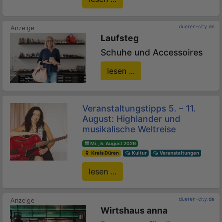
dueren-city.de
Laufsteg
Schuhe und Accessoires
lesen ...
Veranstaltungstipps 5. – 11.
August: Highlander und
musikalische Weltreise
Mi., 5. August 2026
Kreis Düren
Kultur
Veranstaltungen
lesen ...
dueren-city.de
Wirtshaus anna