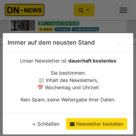
Diskussionen um Villa Buth:
Einbrecher im Kleiderschrank
Erinnerungsort oder Abriss?
gefunden
Previous
Ne
Fr., 7. August 2026 13:26
Fr., 7. August 2026 10:30
Jülich
Düren
Kultur
Polizei
Weiterbildung
×
Immer auf dem neusten Stand
Unser Newsletter ist
dauerhaft kostenlos
Sie bestimmen:
📰 Inhalt des Newsletters,
📅 Wochentag und Uhrzeit
Kein Spam, keine Weitergabe Ihrer Daten.
×
Schließen
Newsletter bestellen