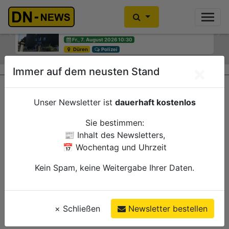
Einbrecher im Kleiderschrank
gefunden
Previous
Ne
Fr., 7. August 2026 10:30
Düren
Polizei
×
Immer auf dem neusten Stand
Unser Newsletter ist
dauerhaft kostenlos
Sie bestimmen:
📰 Inhalt des Newsletters,
📅 Wochentag und Uhrzeit
Kein Spam, keine Weitergabe Ihrer Daten.
×
Schließen
Newsletter bestellen