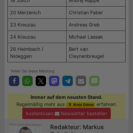
18 Jülich
Andrej Rappe
20 Merzenich
Christian Faber
23 Kreuzau
Andreas Greb
24 Kreuzau
Michael Lassak
26 Heimbach /
Bert van
Nideggen
Cleynenbreugel
Immer auf dem neusten Stand.
Regelmäßig mehr aus
erfahren:
Kreis Düren
kostenlosen
Newsletter bestellen
Redakteur: Markus