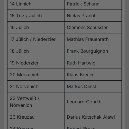
14 Linnich
Patrick Schunn
15 Titz / Jülich
Niclas Pracht
16 Jülich
Clemens Schüssler
17 Jülich / Niederzier
Mathias Frauenrath
18 Jülich
Frank Bourguignon
19 Niederzier
Ruth Hartwig
20 Merzenich
Klaus Breuer
21 Nörvenich
Markus Dessl
22 Vettweiß /
Leonard Courth
Nörvenich
23 Kreuzau
Darius Kutschak Alawi
24 Kreuzau
Egbert Braks