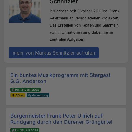
Schnitzler
Ich arbeite seit Oktober 2011 bei Frank
Reiermann an verschiedenen Projekten.
Das Erstellen von Texten und Sammeln
von Informationen sind dabei meine
zentralen Aufgaben.
mehr von Markus Schnitzler aufrufen
Beitrags-Navigation
Ein buntes Musikprogramm mit Stargast
G.G. Anderson
Do., 24. Juli 2025
Düren
Verwaltung
Bürgermeister Frank Peter Ullrich auf
Rundgang durch den Dürener Grüngürtel
Fr., 25. Juli 2025