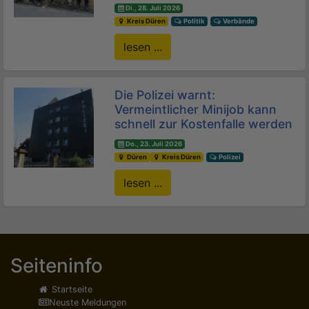
Di., 28. Juli 2026
Kreis Düren
Politik
Verbände
lesen ...
Die Polizei warnt:
Vermeintlicher Minijob kann
schnell zur Kostenfalle werden
Do., 23. Juli 2026
Düren
Kreis Düren
Polizei
lesen ...
Seiteninfo
Startseite
Neuste Meldungen