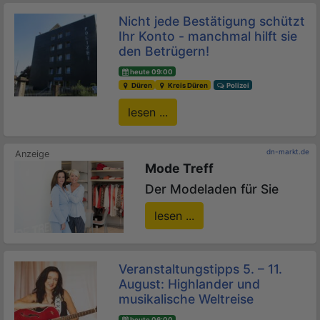
Nicht jede Bestätigung schützt
Ihr Konto - manchmal hilft sie
den Betrügern!
heute 09:00
Düren
Kreis Düren
Polizei
lesen ...
dn-markt.de
Mode Treff
Der Modeladen für Sie
lesen ...
Veranstaltungstipps 5. – 11.
August: Highlander und
musikalische Weltreise
heute 06:00