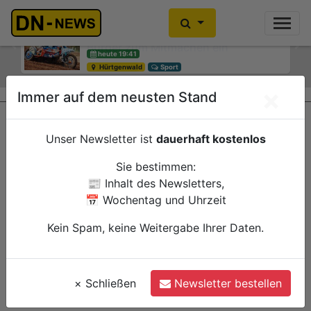
Smarte Baumbewässerung: Neues
Pilotprojekt lädt Bürgerinnen und
Bürger zum Mitmachen ein
Previous
Ne
heute 12:15
Düren
Verwaltung
×
Immer auf dem neusten Stand
Unser Newsletter ist
dauerhaft kostenlos
Sie bestimmen:
📰 Inhalt des Newsletters,
📅 Wochentag und Uhrzeit
Kein Spam, keine Weitergabe Ihrer Daten.
×
Schließen
Newsletter bestellen