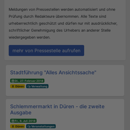
Meldungen von Pressestellen werden automatisiert und ohne
Prüfung durch Redakteure übernommen. Alle Texte sind
urheberrechtlich geschützt und dürfen nur mit ausdrücklicher,
schriftlicher Genehmigung des Urhebers an anderer Stelle
wiedergegeben werden.
mehr von Pressestelle aufrufen
Beitrags-Navigation
Stadtführung "Alles Ansichtssache"
Di., 27. Februar 2018
Düren
Verwaltung
Schlemmermarkt in Düren - die zweite
Ausgabe
Fr., 6. Juli 2018
Düren
Veranstaltungen