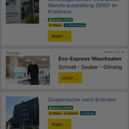
Wanderausstellung ZERO! im
Kreishaus
gestern 15:00
Düren
Verwaltung
lesen ...
dueren-city.de
Eco-Express Waschsalon
Schnell - Sauber - Günstig
lesen ...
Zeugensuche nach Bränden
gestern 09:30
Düren
Linnich
Polizei
lesen ...