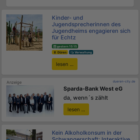
Kinder- und
Jugendsprecherinnen des
Jugendheims engagieren sich
für Echtz
gestern 15:15
Düren
Verwaltung
lesen ...
dueren-city.de
Sparda-Bank West eG
da, wenn´s zählt
lesen ...
Kein Alkoholkonsum in der
Schwangerschaft: Interaktive