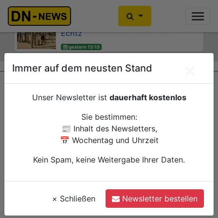
Kein Alkoholkonsum in der
Schwangerschaft: Interaktive
Wanderausstellung ZERO! im
Previous
Ne
Kreishaus
gestern 15:00
×
Immer auf dem neusten Stand
Düren
Verwaltung
Unser Newsletter ist
dauerhaft kostenlos
Sie bestimmen:
📰 Inhalt des Newsletters,
📅 Wochentag und Uhrzeit
Kein Spam, keine Weitergabe Ihrer Daten.
×
Schließen
Newsletter bestellen