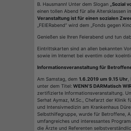
B. Hausmann! Unter dem Slogan
„Sozial v
einen tollen Abend für alle Altersklassen 
Veranstaltung ist für einen sozialen Zw
„FEIERabend“ wird dem „Fonds gegen Kinde
Genießen sie Ihren Feierabend und tun da
Eintrittskarten sind an allen bekannten Vo
sowie im Internet bei eventim oder koelnti
Informationsveranstaltung für Betroffen
Am Samstag, dem
1.6.2019 um 9.15 Uhr
,
unter dem Titel:
WENN’S DARMatisch WIRD 
zertifizierte Informationsveranstaltung. U
Serhat Aymaz, M.Sc., Chefarzt der Klinik 
und Intensivmedizin am Krankenhaus Düren
Selbsthilfegruppe, wurde für Betroffene, A
umfangreiches und interessantes Progra
die Ärzte und Referenten selbstverständli