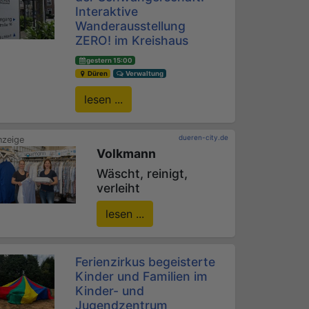
Interaktive
Wanderausstellung
ZERO! im Kreishaus
gestern 15:00
Düren
Verwaltung
lesen ...
dueren-city.de
Volkmann
Wäscht, reinigt,
verleiht
lesen ...
Ferienzirkus begeisterte
Kinder und Familien im
Kinder- und
Jugendzentrum