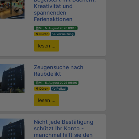
Kreativität und
spannenden
Ferienaktionen
Mi., 5. August 2026 09:15
Düren
Verwaltung
lesen ...
Zeugensuche nach
Raubdelikt
Mi., 5. August 2026 09:00
Düren
Polizei
lesen ...
Nicht jede Bestätigung
schützt Ihr Konto -
manchmal hilft sie den