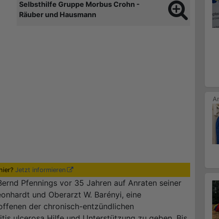
Selbsthilfe Gruppe Morbus Crohn -
Räuber und Hausmann
hier?
Jetzt informieren
Bernd Pfennings vor 35 Jahren auf Anraten seiner
onhardt und Oberarzt W. Barényi, eine
offenen der chronisch-entzündlichen
s ulcerosa Hilfe und Unterstützung zu geben. Bis