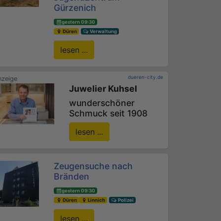
Gürzenich
gestern 09:30
Düren
Verwaltung
lesen ...
dueren-city.de
Juwelier Kuhsel
wunderschöner
Schmuck seit 1908
lesen ...
Zeugensuche nach
Bränden
gestern 09:30
Düren
Linnich
Polizei
lesen ...