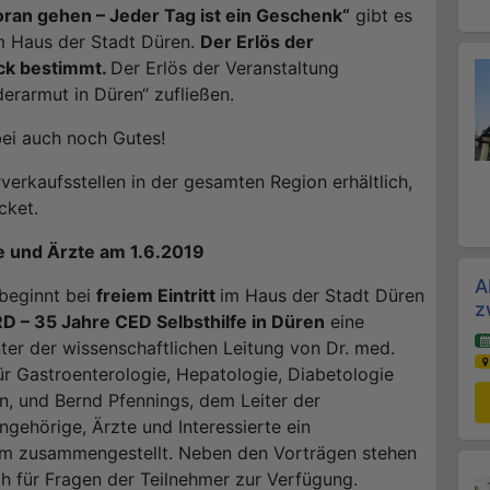
oran gehen – Jeder Tag ist ein Geschenk“
gibt es
im Haus der Stadt Düren.
Der Erlös der
eck bestimmt.
Der Erlös der Veranstaltung
rarmut in Düren“ zufließen.
bei auch noch Gutes!
rverkaufsstellen in der gesamten Region erhältlich,
cket.
e und Ärzte am 1.6.2019
A
 beginnt bei
freiem Eintritt
im Haus der Stadt Düren
z
– 35 Jahre CED Selbsthilfe in Düren
eine
nter der wissenschaftlichen Leitung von Dr. med.
für Gastroenterologie, Hepatologie, Diabetologie
, und Bernd Pfennings, dem Leiter der
ngehörige, Ärzte und Interessierte ein
mm zusammengestellt. Neben den Vorträgen stehen
ch für Fragen der Teilnehmer zur Verfügung.