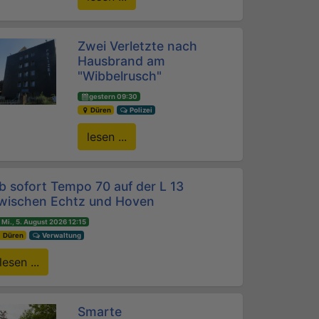
Zwei Verletzte nach
Hausbrand am
"Wibbelrusch"
gestern 09:30
Düren
Polizei
lesen ...
b sofort Tempo 70 auf der L 13
wischen Echtz und Hoven
Mi., 5. August 2026 12:15
Düren
Verwaltung
lesen ...
Smarte