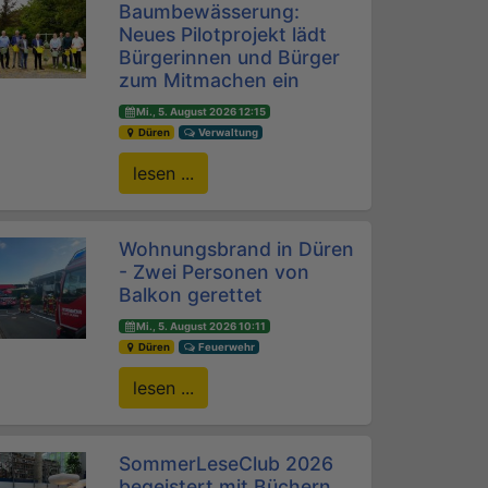
Baumbewässerung:
Neues Pilotprojekt lädt
Bürgerinnen und Bürger
zum Mitmachen ein
Mi., 5. August 2026 12:15
Düren
Verwaltung
lesen ...
Wohnungsbrand in Düren
- Zwei Personen von
Balkon gerettet
Mi., 5. August 2026 10:11
Düren
Feuerwehr
lesen ...
SommerLeseClub 2026
begeistert mit Büchern,