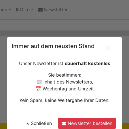
innen des Jugendheims engagieren sich für Echtz
chwangerschaft: Interaktive Wanderausstellung ZERO! im 
men
Orte
Newsletter
×
Immer auf dem neusten Stand
Unser Newsletter ist
dauerhaft kostenlos
Sie bestimmen:
📰 Inhalt des Newsletters,
📅 Wochentag und Uhrzeit
Kein Spam, keine Weitergabe Ihrer Daten.
×
Schließen
Newsletter bestellen
Ihre Anzeige hier?
Jetzt informieren