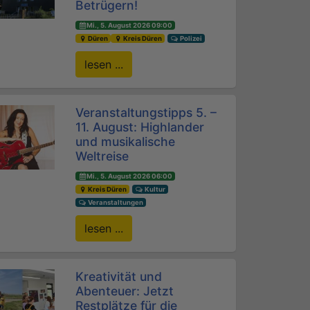
Betrügern!
Mi., 5. August 2026 09:00
Düren
Kreis Düren
Polizei
lesen ...
Veranstaltungstipps 5. –
11. August: Highlander
und musikalische
Weltreise
Mi., 5. August 2026 06:00
Kreis Düren
Kultur
Veranstaltungen
lesen ...
Kreativität und
Abenteuer: Jetzt
Restplätze für die