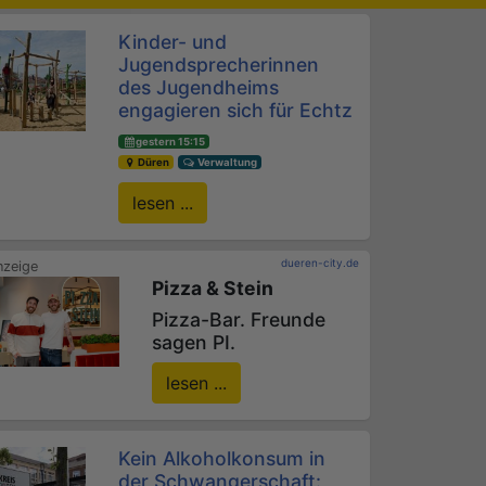
Kinder- und
Jugendsprecherinnen
des Jugendheims
engagieren sich für Echtz
gestern 15:15
Düren
Verwaltung
lesen ...
dueren-city.de
Pizza & Stein
Pizza-Bar. Freunde
sagen PI.
lesen ...
Kein Alkoholkonsum in
der Schwangerschaft: