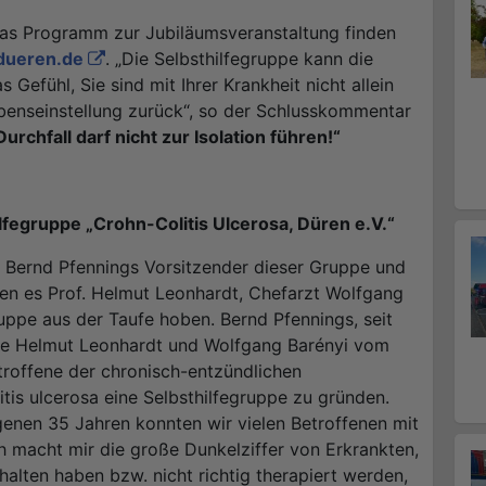
das Programm zur Jubiläumsveranstaltung finden
dueren.de
. „Die Selbsthilfegruppe kann die
s Gefühl, Sie sind mit Ihrer Krankheit nicht allein
benseinstellung zurück“, so der Schlusskommentar
urchfall darf nicht zur Isolation führen!“
lfegruppe „Crohn-Colitis Ulcerosa, Düren e.V.“
r Bernd Pfennings Vorsitzender dieser Gruppe und
ren es Prof. Helmut Leonhardt, Chefarzt Wolfgang
uppe aus der Taufe hoben. Bernd Pfennings, seit
zte Helmut Leonhardt und Wolfgang Barényi vom
troffene der chronisch-entzündlichen
s ulcerosa eine Selbsthilfegruppe zu gründen.
genen 35 Jahren konnten wir vielen Betroffenen mit
h macht mir die große Dunkelziffer von Erkrankten,
halten haben bzw. nicht richtig therapiert werden,