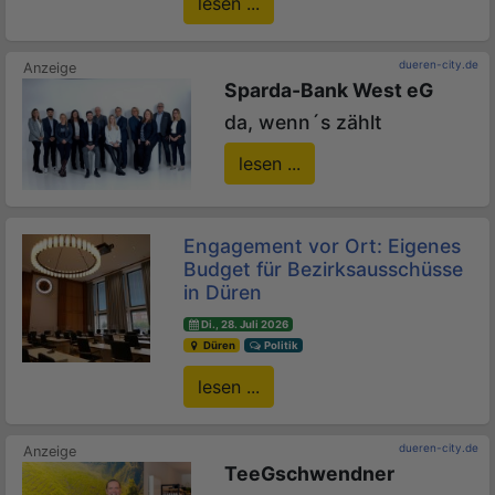
lesen ...
dueren-city.de
Sparda-Bank West eG
da, wenn´s zählt
lesen ...
Engagement vor Ort: Eigenes
Budget für Bezirksausschüsse
in Düren
Di., 28. Juli 2026
Düren
Politik
lesen ...
dueren-city.de
TeeGschwendner