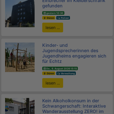
Einbrecher im Kleiderschrank
gefunden
gestern 10:30
Düren
Polizei
lesen ...
Kinder- und
Jugendsprecherinnen des
Jugendheims engagieren sich
für Echtz
Do., 6. August 2026 15:15
Düren
Verwaltung
lesen ...
Kein Alkoholkonsum in der
Schwangerschaft: Interaktive
Wanderausstellung ZERO! im