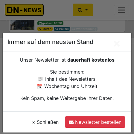
Einbrecher im Kleiderschrank
gefunden
Previous
Ne
gestern 10:30
Düren
Polizei
×
Immer auf dem neusten Stand
Unser Newsletter ist
dauerhaft kostenlos
Sie bestimmen:
📰 Inhalt des Newsletters,
📅 Wochentag und Uhrzeit
Kein Spam, keine Weitergabe Ihrer Daten.
×
Schließen
Newsletter bestellen