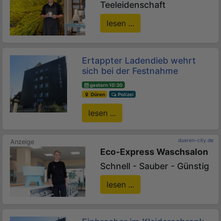
Teeleidenschaft
lesen ...
Ertappter Ladendieb wehrt
sich bei der Festnahme
gestern 10:30
Düren
Polizei
lesen ...
dueren-city.de
Eco-Express Waschsalon
Schnell - Sauber - Günstig
lesen ...