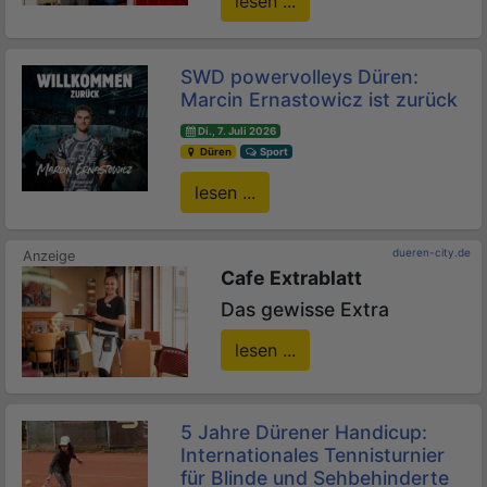
lesen ...
SWD powervolleys Düren:
Marcin Ernastowicz ist zurück
Di., 7. Juli 2026
Düren
Sport
lesen ...
dueren-city.de
Cafe Extrablatt
Das gewisse Extra
lesen ...
5 Jahre Dürener Handicup:
Internationales Tennisturnier
für Blinde und Sehbehinderte