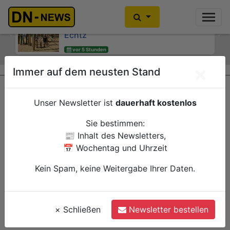
Kinder- und Jugendsprecherinnen
Kein Alkoholkonsum in der
des Jugendheims engagieren sich für
Schwangerschaft: Interaktive
Echtz
Wanderausstellung ZERO! im
Previous
Ne
Kreishaus
vor 5 Stunden
Düren
vor 6 Stunden
Verwaltung
×
Immer auf dem neusten Stand
Düren
Verwaltung
Unser Newsletter ist
dauerhaft kostenlos
Sie bestimmen:
📰 Inhalt des Newsletters,
📅 Wochentag und Uhrzeit
Kein Spam, keine Weitergabe Ihrer Daten.
×
Schließen
Newsletter bestellen