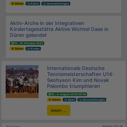
Düren
Kultur
Veranstaltungen
Aktiv-Arche in der Integrativen
Kindertagesstätte Aktive Wichtel Oase in
Düren gelandet
Di., 18. Oktober 2022
Düren
Kinder
Internationale Deutsche
Tennismeisterschaften U14:
Seohyeon Kim und Novak
Palombo triumphieren
Di., 4. August 2026 09:36
Düren
Sport
Veranstaltungen
lesen ...
dueren-city.de