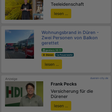
Teeleidenschaft
lesen ...
Wohnungsbrand in Düren -
Zwei Personen von Balkon
gerettet
gestern 10:11
Düren
Feuerwehr
lesen ...
dueren-city.de
Frank Pecks
Versicherung für die
Dürener
lesen ...