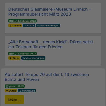
Beitrags-Navigation
Deutsches Glasmalerei-Museum Linnich –
Programmübersicht März 2023
Di., 14. Februar 2023
Linnich
Kultur
Veranstaltungen
„Alte Botschaft – neues Kleid“: Düren setzt
ein Zeichen für den Frieden
Di., 14. Februar 2023
Düren
Veranstaltungen
Ab sofort Tempo 70 auf der L 13 zwischen
Echtz und Hoven
gestern 12:15
Düren
Verwaltung
lesen ...