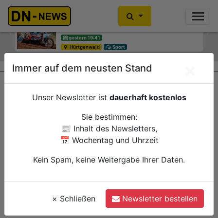
Motocross-WM: Keine großen
Smarte Baumbewässerung: Neues
Sprünge in Litauen
Pilotprojekt lädt Bürgerinnen und
Bürger zum Mitmachen ein
Previous
Ne
gestern 19:41
Hürtgenwald
gestern 12:15
Sport
Düren
Verwaltung
×
Immer auf dem neusten Stand
Unser Newsletter ist
dauerhaft kostenlos
Sie bestimmen:
📰 Inhalt des Newsletters,
📅 Wochentag und Uhrzeit
Kein Spam, keine Weitergabe Ihrer Daten.
×
Schließen
Newsletter bestellen