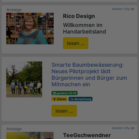
dueren-city.de
Rico Design
Willkommen im
Handarbeitsland
lesen ...
Smarte Baumbewässerung:
Neues Pilotprojekt lädt
Bürgerinnen und Bürger zum
Mitmachen ein
gestern 12:15
Düren
Verwaltung
lesen ...
dueren-city.de
TeeGschwendner