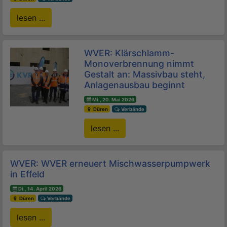
lesen ...
WVER: Klärschlamm-
Monoverbrennung nimmt
Gestalt an: Massivbau steht,
Anlagenausbau beginnt
Mi., 20. Mai 2026
Düren
Verbände
lesen ...
WVER: WVER erneuert Mischwasserpumpwerk
in Effeld
Di., 14. April 2026
Düren
Verbände
lesen ...