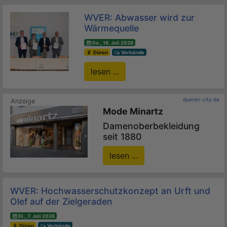
WVER: Abwasser wird zur
Wärmequelle
Do., 16. Juli 2026
Düren
Verbände
lesen ...
dueren-city.de
Mode Minartz
Damenoberbekleidung
seit 1880
lesen ...
WVER: Hochwasserschutzkonzept an Urft und
Olef auf der Zielgeraden
Di., 7. Juli 2026
Düren
Verbände