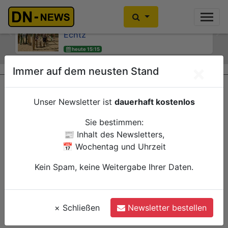
Kinder- und Jugendsprecherinnen
Kein Alkoholkonsum in der
des Jugendheims engagieren sich für
Schwangerschaft: Interaktive
Echtz
Wanderausstellung ZERO! im
Previous
Ne
Kreishaus
heute 15:15
Düren
heute 15:00
Verwaltung
×
Immer auf dem neusten Stand
Düren
Verwaltung
Unser Newsletter ist
dauerhaft kostenlos
Sie bestimmen:
📰 Inhalt des Newsletters,
📅 Wochentag und Uhrzeit
Kein Spam, keine Weitergabe Ihrer Daten.
×
Schließen
Newsletter bestellen