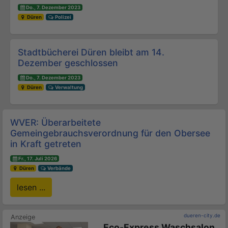
Do., 7. Dezember 2023
Düren
Polizei
Stadtbücherei Düren bleibt am 14.
Dezember geschlossen
Do., 7. Dezember 2023
Düren
Verwaltung
WVER: Überarbeitete
Gemeingebrauchsverordnung für den Obersee
in Kraft getreten
Fr., 17. Juli 2026
Düren
Verbände
lesen ...
dueren-city.de
Eco-Express Waschsalon