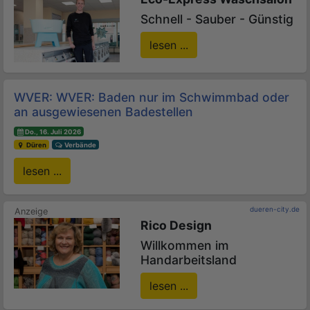
Schnell - Sauber - Günstig
lesen ...
WVER: WVER: Baden nur im Schwimmbad oder
an ausgewiesenen Badestellen
Do., 16. Juli 2026
Düren
Verbände
lesen ...
dueren-city.de
Rico Design
Willkommen im
Handarbeitsland
lesen ...