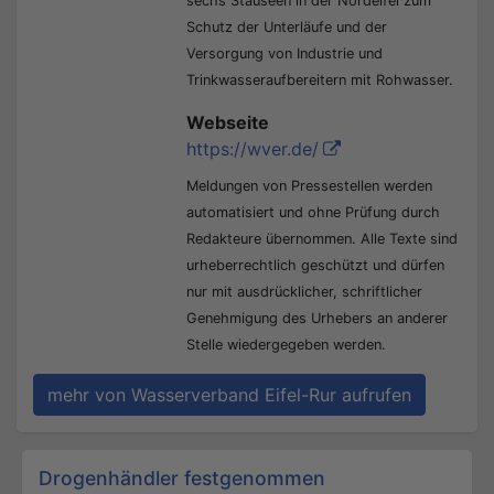
sechs Stauseen in der Nordeifel zum
Schutz der Unterläufe und der
Versorgung von Industrie und
Trinkwasseraufbereitern mit Rohwasser.
Webseite
https://wver.de/
Meldungen von Pressestellen werden
automatisiert und ohne Prüfung durch
Redakteure übernommen. Alle Texte sind
urheberrechtlich geschützt und dürfen
nur mit ausdrücklicher, schriftlicher
Genehmigung des Urhebers an anderer
Stelle wiedergegeben werden.
mehr von Wasserverband Eifel-Rur aufrufen
Beitrags-Navigation
Drogenhändler festgenommen