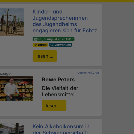
Kinder- und
Jugendsprecherinnen
des Jugendheims
engagieren sich für Echtz
Do., 6. August 2026 15:15
Düren
Verwaltung
lesen ...
dueren-city.de
Rewe Peters
Die Vielfalt der
Lebensmittel
lesen ...
Kein Alkoholkonsum in
der Schwangerschaft: