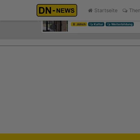
Diskussionen um Villa Buth:
Startseite
The
gestern 13:26
Previous
Jülich
Kultur
Weiterbildung