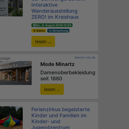
Interaktive
Wanderausstellung
ZERO! im Kreishaus
Do., 6. August 2026 15:00
Düren
Verwaltung
lesen ...
dueren-city.de
Mode Minartz
Damenoberbekleidung
seit 1880
lesen ...
Ferienzirkus begeisterte
Kinder und Familien im
Kinder- und
Jugendzentrum