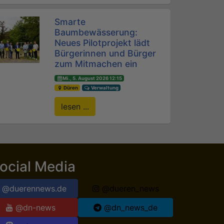
Smarte
Baumbewässerung:
Neues Pilotprojekt lädt
Bürgerinnen und Bürger
zum Mitmachen ein
Mi., 5. August 2026 12:15
Düren
Verwaltung
lesen ...
ocial Media
@duerennews.de
@dueren_news
@dn-news
@dn_news_de