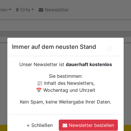
 Erinnerungsort oder Abriss?
men
Orte
Newsletter
×
Immer auf dem neusten Stand
Unser Newsletter ist
dauerhaft kostenlos
Sie bestimmen:
📰 Inhalt des Newsletters,
📅 Wochentag und Uhrzeit
Kein Spam, keine Weitergabe Ihrer Daten.
×
Schließen
Newsletter bestellen
Ihre Anzeige hier?
Jetzt informieren