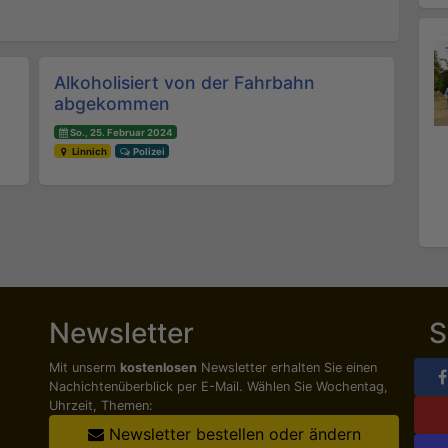
Alkoholisiert von der Fahrbahn
abgekommen
So., 25. Februar 2024
Linnich
Polizei
Newsletter
S
Mit unserm
kostenlosen
Newsletter erhalten Sie einen
Nachichten­überblick per E-Mail. Wählen Sie Wochentag,
Uhrzeit, Themen:
Newsletter bestellen oder ändern