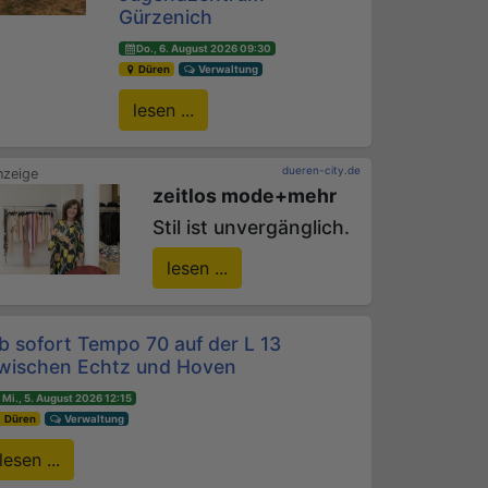
Gürzenich
Do., 6. August 2026 09:30
Düren
Verwaltung
lesen ...
dueren-city.de
zeitlos mode+mehr
Stil ist unvergänglich.
lesen ...
b sofort Tempo 70 auf der L 13
wischen Echtz und Hoven
Mi., 5. August 2026 12:15
Düren
Verwaltung
lesen ...