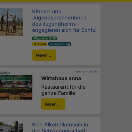
Kinder- und
Jugendsprecherinnen
des Jugendheims
engagieren sich für Echtz
gestern 15:15
Düren
Verwaltung
lesen ...
dueren-city.de
Wirtshaus anna
Restaurant für die
ganze Familie
lesen ...
Kein Alkoholkonsum in
der Schwangerschaft: