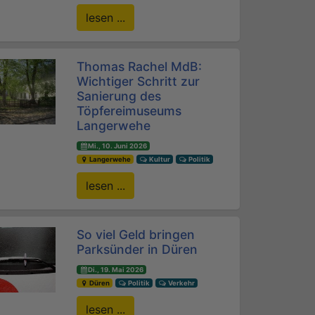
lesen ...
Thomas Rachel MdB:
Wichtiger Schritt zur
Sanierung des
Töpfereimuseums
Langerwehe
Mi., 10. Juni 2026
Langerwehe
Kultur
Politik
lesen ...
So viel Geld bringen
Parksünder in Düren
Di., 19. Mai 2026
Düren
Politik
Verkehr
lesen ...