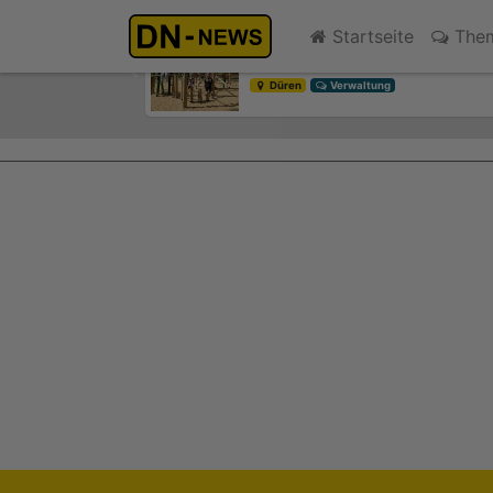
Kein Alkoholkonsum in der S
Startseite
The
gestern 15:00
Previous
Düren
Verwaltung