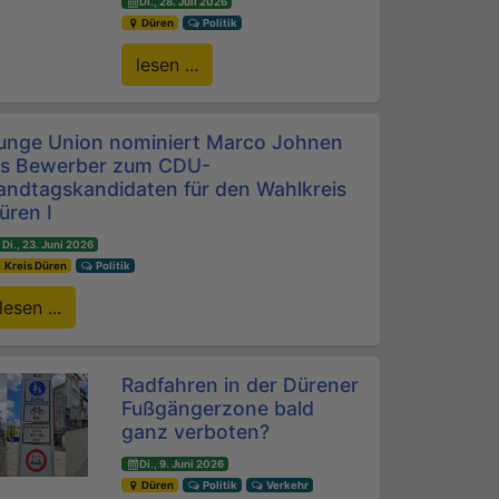
Di., 28. Juli 2026
Düren
Politik
lesen ...
unge Union nominiert Marco Johnen
ls Bewerber zum CDU-
andtagskandidaten für den Wahlkreis
üren I
Di., 23. Juni 2026
Kreis Düren
Politik
lesen ...
Radfahren in der Dürener
Fußgängerzone bald
ganz verboten?
Di., 9. Juni 2026
Düren
Politik
Verkehr