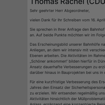
Thomas Rachel (CDU)
Sehr geehrter Herr Abgeordneter,
vielen Dank für Ihr Schreiben vom 16. April
Sie sprechen in Ihrer Anfrage den Bahnho
an. Auf beide Punkte möchten wir im Folg
Das Erscheinungsbild unserer Bahnhöfe nach
Anliegen, an dem wir intensiv mit versch
Ebenen arbeiten. Die Aktivitäten im Rah
„Schöner ankommen“ bilden hierfür in Dür
Ansatz dauerhafte Verbesserungen zu erz
darüber hinaus in Bauprojekten bei uns in 
Für eine kurzfristige Verbesserung des Er
Jahres den Einsatz der Sicherheitspersona
zu erzielen. Wir entsenden regelmäßig un
Aktivitäten hinsichtlich der Müllproblema
Anlass, ergänzend eine konzentrierte Rein