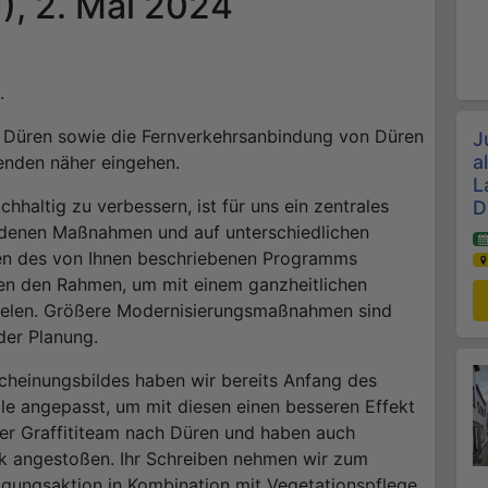
, 2. Mai 2024
.
f Düren sowie die Fernverkehrsanbindung von Düren
J
a
enden näher eingehen.
L
haltig zu verbessern, ist für uns ein zentrales
D
iedenen Maßnahmen und auf unterschiedlichen
men des von Ihnen beschriebenen Programms
en den Rahmen, um mit einem ganzheitlichen
ielen. Größere Modernisierungsmaßnahmen sind
der Planung.
scheinungsbildes haben wir bereits Anfang des
le angepasst, um mit diesen einen besseren Effekt
ser Graffititeam nach Düren und haben auch
tik angestoßen. Ihr Schreiben nehmen wir zum
igungsaktion in Kombination mit Vegetationspflege