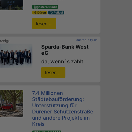
gestern 09:30
Düren
Polizei
lesen ...
dueren-city.de
Sparda-Bank West
eG
da, wenn´s zählt
lesen ...
7,4 Millionen
Städtebauförderung:
Unterstützung für
Dürener Schützenstraße
und andere Projekte im
Kreis