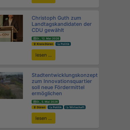
Christoph Guth zum
Landtagskandidaten der
CDU gewählt
Di., 12. Mai 2026
Kreis Düren
Politik
lesen ...
Stadtentwicklungskonzept
zum Innovationsquartier
soll neue Fördermittel
ermöglichen
Di., 5. Mai 2026
Düren
Politik
Wirtschaft
lesen ...