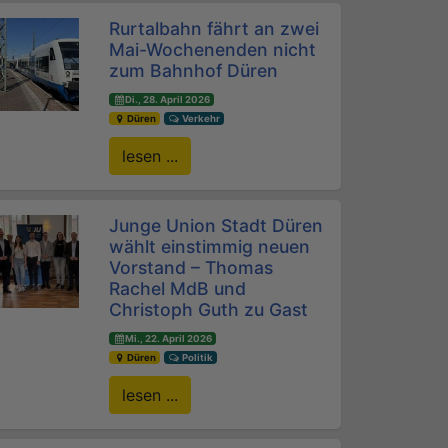
Rurtalbahn fährt an zwei
Mai-Wochenenden nicht
zum Bahnhof Düren
Di., 28. April 2026
Düren
Verkehr
lesen ...
Junge Union Stadt Düren
wählt einstimmig neuen
Vorstand – Thomas
Rachel MdB und
Christoph Guth zu Gast
Mi., 22. April 2026
Düren
Politik
lesen ...