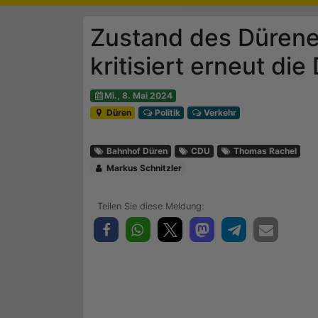
Zustand des Dürene
kritisiert erneut di
Mi., 8. Mai 2024
Düren
Politik
Verkehr
Bahnhof Düren
CDU
Thomas Rachel
Markus Schnitzler