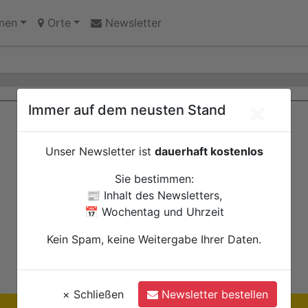
chwangerschaft: Interaktive Wanderausstellung ZERO! im 
men
Orte
Newsletter
×
Immer auf dem neusten Stand
Unser Newsletter ist
dauerhaft kostenlos
Sie bestimmen:
📰 Inhalt des Newsletters,
📅 Wochentag und Uhrzeit
Kein Spam, keine Weitergabe Ihrer Daten.
×
Schließen
Newsletter bestellen
Ihre Anzeige hier?
Jetzt informieren