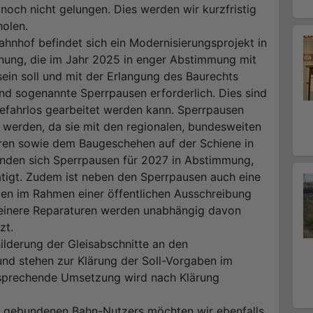
 noch nicht gelungen. Dies werden wir kurzfristig
olen.
hnhof befindet sich ein Modernisierungsprojekt in
ung, die im Jahr 2025 in enger Abstimmung mit
in soll und mit der Erlangung des Baurechts
nd sogenannte Sperrpausen erforderlich. Dies sind
gefahrlos gearbeitet werden kann. Sperrpausen
 werden, da sie mit den regionalen, bundesweiten
hren sowie dem Baugeschehen auf der Schiene in
finden sich Sperrpausen für 2027 in Abstimmung,
tätigt. Zudem ist neben den Sperrpausen auch eine
gen im Rahmen einer öffentlichen Ausschreibung
leinere Reparaturen werden unabhängig davon
zt.
lderung der Gleisabschnitte an den
und stehen zur Klärung der Soll-Vorgaben im
tsprechende Umsetzung wird nach Klärung
l gebundenen Bahn-Nutzers möchten wir ebenfalls