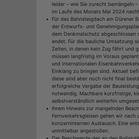
leider – wie Sie zurecht bemängeln –
im Laufe des Monats Mai 2024 nachh
Für das Bahnsteigdach am Dürener Ba
der Entwurfs- und Genehmigungsplan
dem Denkmalschutz abgeschlossen se
endet. Für die bauliche Umsetzung si
Zeiten, in denen kein Zug fährt und 
müssen langfristig im Voraus geplant
und internationalen Eisenbahnverke
Einklang zu bringen sind. Aktuell be
diese sind aber noch nicht final bes
erfolgreiche Vergabe der Bauleistun
notwendig. Machbare kurzfristige, k
selbstverständlich weiterhin umgeset
Ihrem Hinweis zur mangelnden Beschi
Fernverkehrsgleisen gehen wir nach 
konzerninternen Austausch. Eine en
unmittelbar angestoßen.
Der Beschwerde des an den Rollstuh