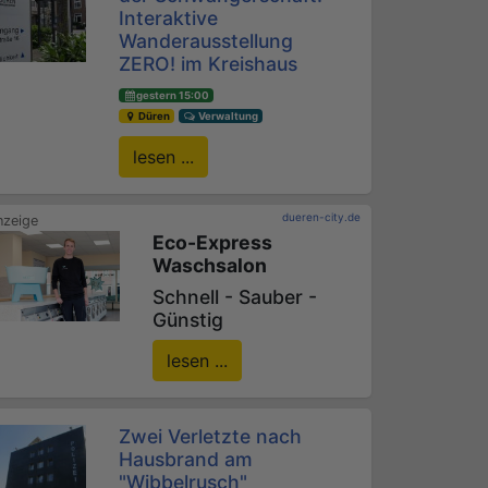
Interaktive
Wanderausstellung
ZERO! im Kreishaus
gestern 15:00
Düren
Verwaltung
lesen ...
dueren-city.de
Eco-Express
Waschsalon
Schnell - Sauber -
Günstig
lesen ...
Zwei Verletzte nach
Hausbrand am
"Wibbelrusch"