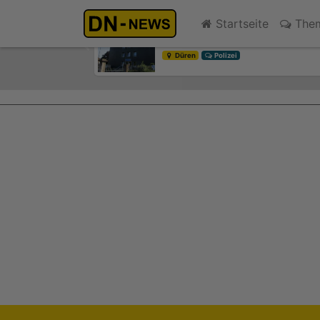
Einbrecher im Kleiderschran
Startseite
The
vor 67 Minuten
Previous
Düren
Polizei