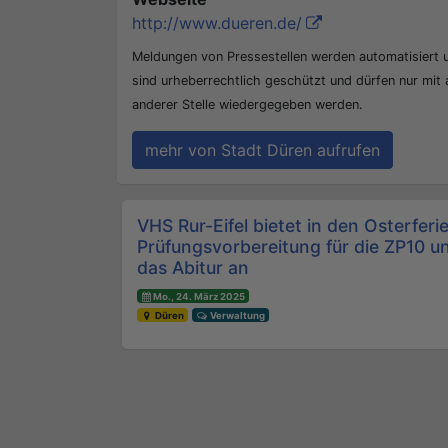
http://www.dueren.de/
Meldungen von Pressestellen werden automatisiert
sind urheberrechtlich geschützt und dürfen nur mit
anderer Stelle wiedergegeben werden.
mehr von Stadt Düren aufrufen
Beitrags-Navigation
VHS Rur-Eifel bietet in den Osterferi
Prüfungsvorbereitung für die ZP10 u
das Abitur an
Mo., 24. März 2025
Düren
Verwaltung