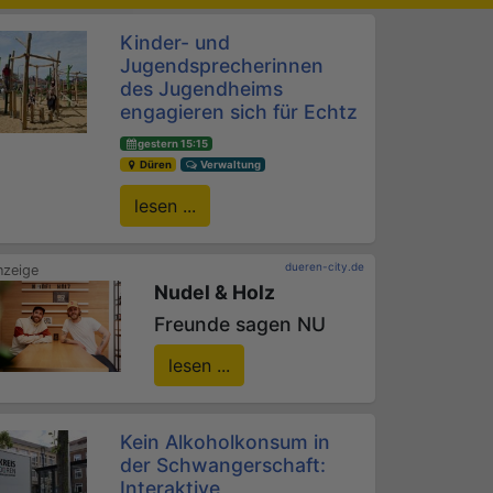
Kinder- und
Jugendsprecherinnen
des Jugendheims
engagieren sich für Echtz
gestern 15:15
Düren
Verwaltung
lesen ...
dueren-city.de
Nudel & Holz
Freunde sagen NU
lesen ...
Kein Alkoholkonsum in
der Schwangerschaft:
Interaktive