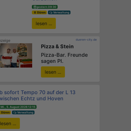
gestern 09:30
Düren
Verwaltung
lesen ...
dueren-city.de
Pizza & Stein
Pizza-Bar. Freunde
sagen PI.
lesen ...
b sofort Tempo 70 auf der L 13
wischen Echtz und Hoven
Mi., 5. August 2026 12:15
Düren
Verwaltung
lesen ...