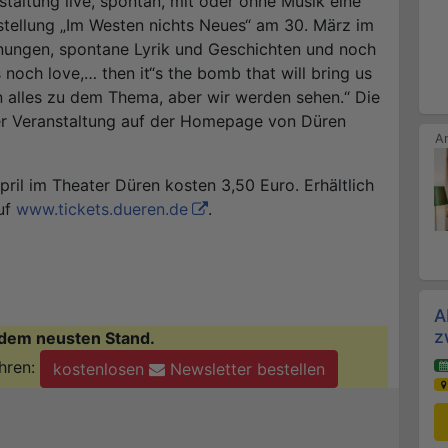
taltung live, spontan, mit oder ohne Musik eine
rstellung „Im Westen nichts Neues“ am 30. März im
nungen, spontane Lyrik und Geschichten und noch
“s noch love,… then it“s the bomb that will bring us
on alles zu dem Thema, aber wir werden sehen.“ Die
der Veranstaltung auf der Homepage von Düren
pril im Theater Düren kosten 3,50 Euro. Erhältlich
auf
www.tickets.dueren.de
.
A
z
dem neusten Stand.
hren:
kostenlosen
Newsletter bestellen