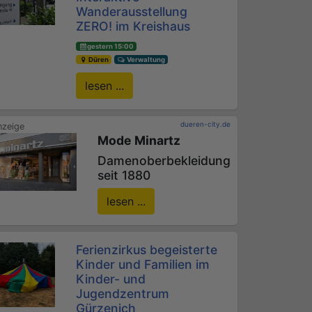
Wanderausstellung
ZERO! im Kreishaus
gestern 15:00
Düren
Verwaltung
lesen ...
dueren-city.de
Mode Minartz
Damenoberbekleidung
seit 1880
lesen ...
Ferienzirkus begeisterte
Kinder und Familien im
Kinder- und
Jugendzentrum
Gürzenich